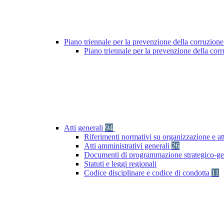
Piano triennale per la prevenzione della corruzione
Piano triennale per la prevenzione della co
Atti generali
94
Riferimenti normativi su organizzazione e at
Atti amministrativi generali
26
Documenti di programmazione strategico-ge
Statuti e leggi regionali
Codice disciplinare e codice di condotta
11