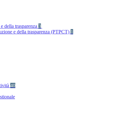
 e della trasparenza
3
rruzione e della trasparenza (PTPCT)
1
tività
40
stionale