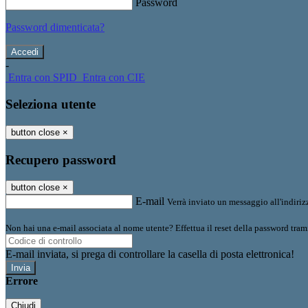
Password
Password dimenticata?
-
Entra con SPID
Entra con CIE
Seleziona utente
button close
×
Recupero password
button close
×
E-mail
Verrà inviato un messaggio all'indirizz
Non hai una e-mail associata al nome utente? Effettua il reset della password tram
E-mail inviata, si prega di controllare la casella di posta elettronica!
Errore
Chiudi