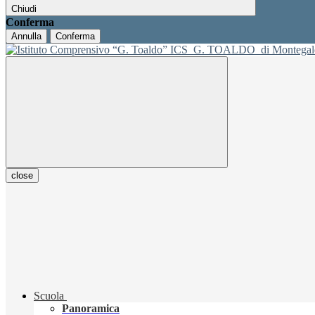
Chiudi
Conferma
Annulla
Conferma
ICS
G. TOALDO
di Montegal
close
Scuola
Panoramica