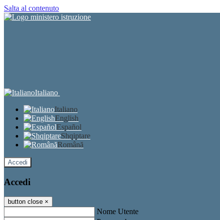
Salta al contenuto
Italiano
Italiano
English
Español
Shqiptare
Română
Accedi
Accedi
button close
×
Nome Utente