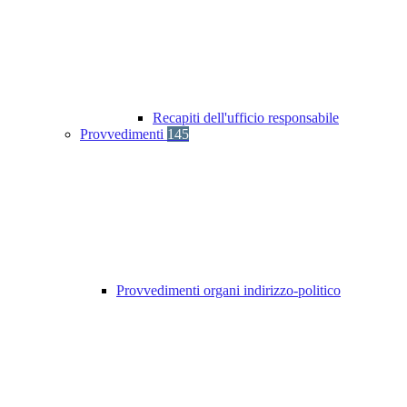
Recapiti dell'ufficio responsabile
Provvedimenti
145
Provvedimenti organi indirizzo-politico