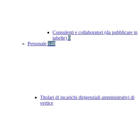
Consulenti e collaboratori (da pubblicare in
tabelle)
9
Personale
148
Titolari di incarichi dirigenziali amministrativi di
vertice