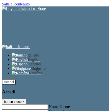
Salta al contenuto
Italiano
Italiano
English
Español
Shqiptare
Română
Accedi
Accedi
button close
×
Nome Utente