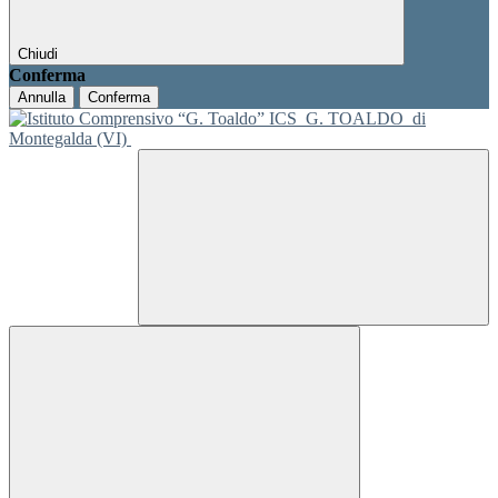
Chiudi
Conferma
Annulla
Conferma
ICS
G. TOALDO
di
Montegalda (VI)