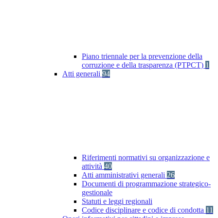
Piano triennale per la prevenzione della
corruzione e della trasparenza (PTPCT)
1
Atti generali
94
Riferimenti normativi su organizzazione e
attività
40
Atti amministrativi generali
26
Documenti di programmazione strategico-
gestionale
Statuti e leggi regionali
Codice disciplinare e codice di condotta
11