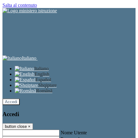
Salta al contenuto
Italiano
Italiano
English
Español
Shqiptare
Română
Accedi
Accedi
button close
×
Nome Utente