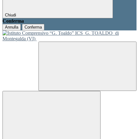
Chiudi
Conferma
Annulla
Conferma
ICS
G. TOALDO
di
Montegalda (VI)