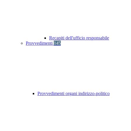
Recapiti dell'ufficio responsabile
Provvedimenti
145
Provvedimenti organi indirizzo-politico