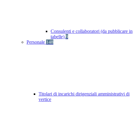
Consulenti e collaboratori (da pubblicare in
tabelle)
9
Personale
148
Titolari di incarichi dirigenziali amministrativi di
vertice