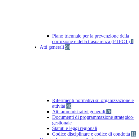
Piano triennale per la prevenzione della
corruzione e della trasparenza (PTPCT)
1
Atti generali
94
Riferimenti normativi su organizzazione e
attività
40
Atti amministrativi generali
26
Documenti di programmazione strategico-
gestionale
Statuti e leggi regionali
Codice disciplinare e codice di condotta
11