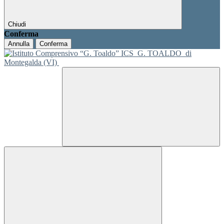
Chiudi
Conferma
Annulla
Conferma
ICS
G. TOALDO
di
Montegalda (VI)