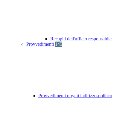
Recapiti dell'ufficio responsabile
Provvedimenti
145
Provvedimenti organi indirizzo-politico