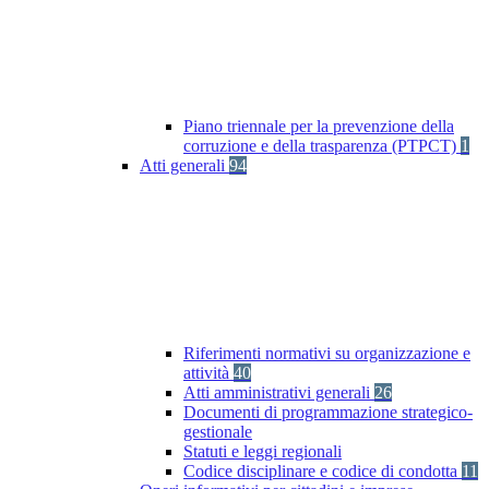
Piano triennale per la prevenzione della
corruzione e della trasparenza (PTPCT)
1
Atti generali
94
Riferimenti normativi su organizzazione e
attività
40
Atti amministrativi generali
26
Documenti di programmazione strategico-
gestionale
Statuti e leggi regionali
Codice disciplinare e codice di condotta
11