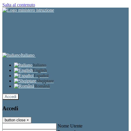
Salta al contenuto
Italiano
Italiano
English
Español
Shqiptare
Română
Accedi
Accedi
button close
×
Nome Utente