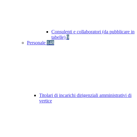
Consulenti e collaboratori (da pubblicare in
tabelle)
9
Personale
148
Titolari di incarichi dirigenziali amministrativi di
vertice