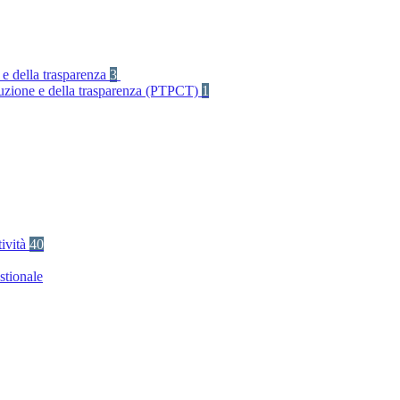
 e della trasparenza
3
rruzione e della trasparenza (PTPCT)
1
tività
40
stionale