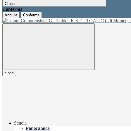
Chiudi
Conferma
Annulla
Conferma
ICS
G. TOALDO
di Montegal
close
Scuola
Panoramica