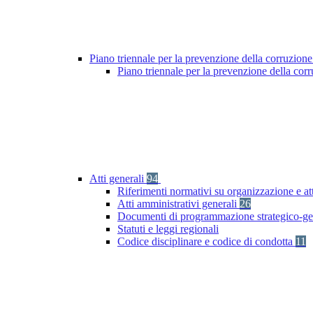
Piano triennale per la prevenzione della corruzione
Piano triennale per la prevenzione della co
Atti generali
94
Riferimenti normativi su organizzazione e at
Atti amministrativi generali
26
Documenti di programmazione strategico-ge
Statuti e leggi regionali
Codice disciplinare e codice di condotta
11