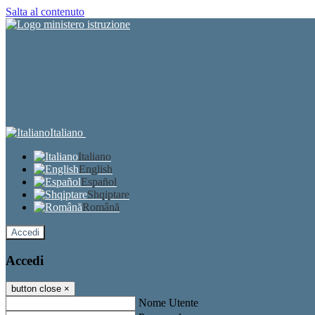
Salta al contenuto
Italiano
Italiano
English
Español
Shqiptare
Română
Accedi
Accedi
button close
×
Nome Utente