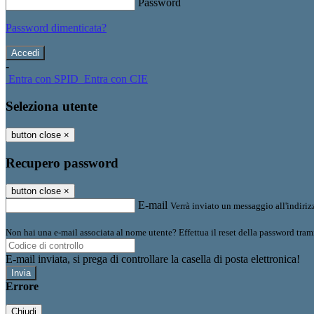
Password
Password dimenticata?
-
Entra con SPID
Entra con CIE
Seleziona utente
button close
×
Recupero password
button close
×
E-mail
Verrà inviato un messaggio all'indirizz
Non hai una e-mail associata al nome utente? Effettua il reset della password tram
E-mail inviata, si prega di controllare la casella di posta elettronica!
Errore
Chiudi