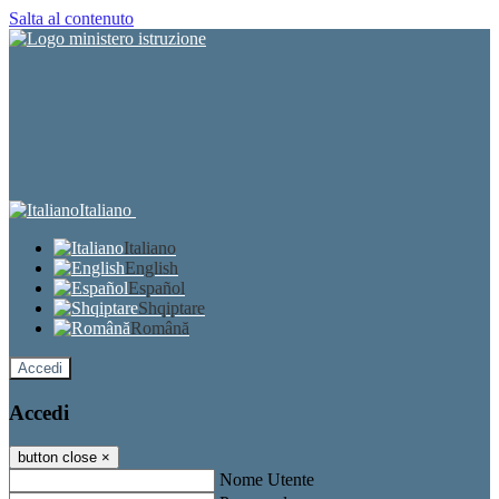
Salta al contenuto
Italiano
Italiano
English
Español
Shqiptare
Română
Accedi
Accedi
button close
×
Nome Utente