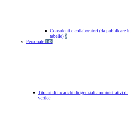
Consulenti e collaboratori (da pubblicare in
tabelle)
9
Personale
148
Titolari di incarichi dirigenziali amministrativi di
vertice