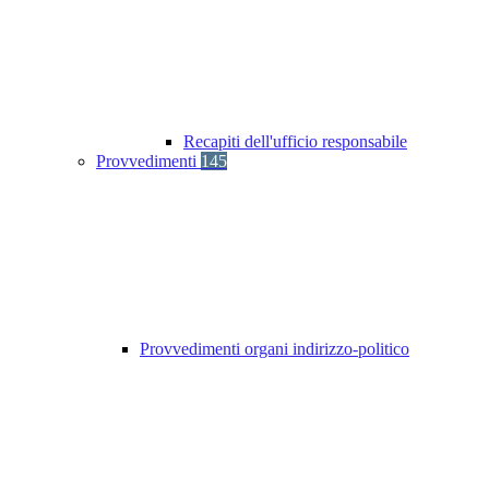
Recapiti dell'ufficio responsabile
Provvedimenti
145
Provvedimenti organi indirizzo-politico