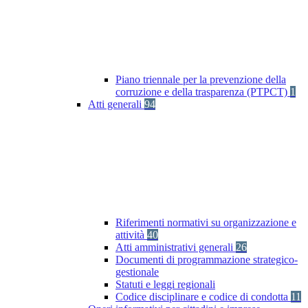
Piano triennale per la prevenzione della
corruzione e della trasparenza (PTPCT)
1
Atti generali
94
Riferimenti normativi su organizzazione e
attività
40
Atti amministrativi generali
26
Documenti di programmazione strategico-
gestionale
Statuti e leggi regionali
Codice disciplinare e codice di condotta
11