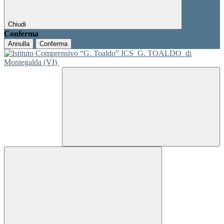
Chiudi
Conferma
Annulla
Conferma
ICS
G. TOALDO
di
Montegalda (VI)