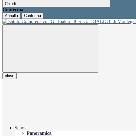
Chiudi
Conferma
Annulla
Conferma
ICS
G. TOALDO
di Montegal
close
Scuola
Panoramica