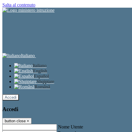
Salta al contenuto
Italiano
Italiano
English
Español
Shqiptare
Română
Accedi
Accedi
button close
×
Nome Utente