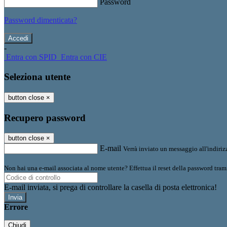
Password
Password dimenticata?
-
Entra con SPID
Entra con CIE
Seleziona utente
button close
×
Recupero password
button close
×
E-mail
Verrà inviato un messaggio all'indirizz
Non hai una e-mail associata al nome utente? Effettua il reset della password tram
E-mail inviata, si prega di controllare la casella di posta elettronica!
Errore
Chiudi