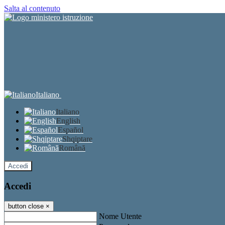
Salta al contenuto
Italiano
Italiano
English
Español
Shqiptare
Română
Accedi
Accedi
button close
×
Nome Utente