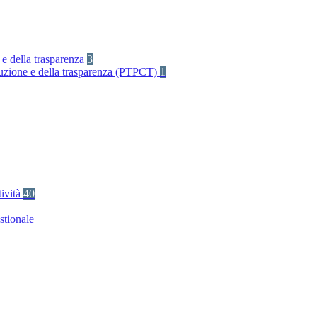
 e della trasparenza
3
rruzione e della trasparenza (PTPCT)
1
tività
40
stionale