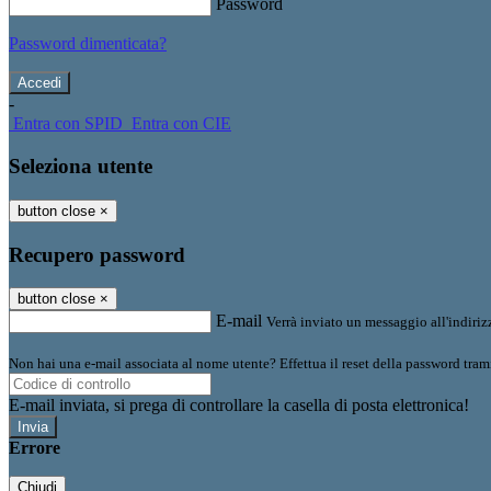
Password
Password dimenticata?
-
Entra con SPID
Entra con CIE
Seleziona utente
button close
×
Recupero password
button close
×
E-mail
Verrà inviato un messaggio all'indirizz
Non hai una e-mail associata al nome utente? Effettua il reset della password tram
E-mail inviata, si prega di controllare la casella di posta elettronica!
Errore
Chiudi