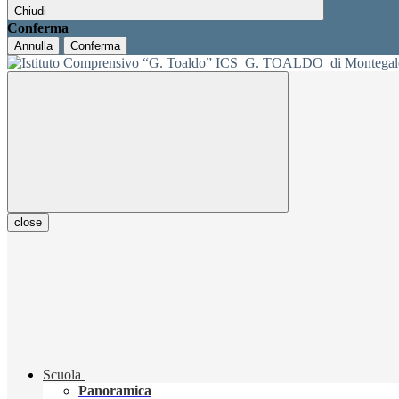
Chiudi
Conferma
Annulla
Conferma
ICS
G. TOALDO
di Montegal
close
Scuola
Panoramica