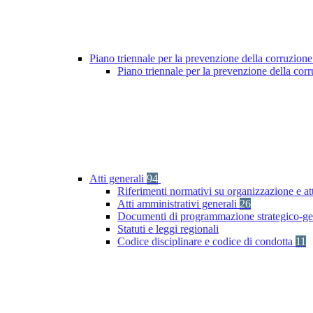
Piano triennale per la prevenzione della corruzione
Piano triennale per la prevenzione della co
Atti generali
94
Riferimenti normativi su organizzazione e at
Atti amministrativi generali
26
Documenti di programmazione strategico-ge
Statuti e leggi regionali
Codice disciplinare e codice di condotta
11