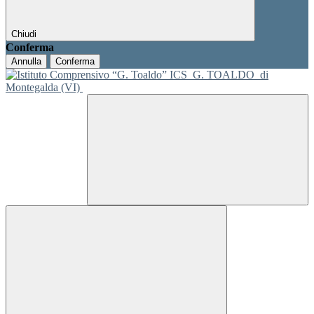
Chiudi
Conferma
Annulla
Conferma
ICS
G. TOALDO
di
Montegalda (VI)