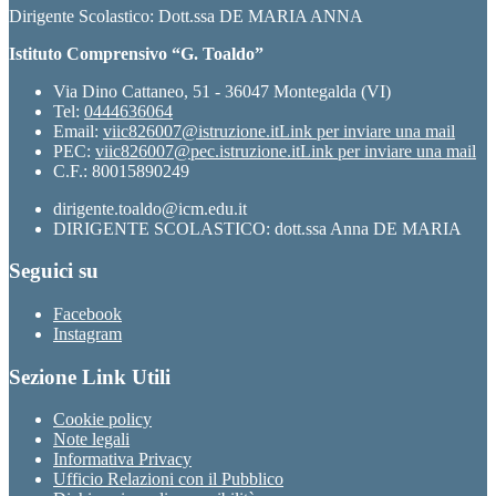
Dirigente Scolastico: Dott.ssa DE MARIA ANNA
Istituto Comprensivo “G. Toaldo”
Via Dino Cattaneo, 51 - 36047 Montegalda (VI)
Tel:
0444636064
Email:
viic826007@istruzione.it
Link per inviare una mail
PEC:
viic826007@pec.istruzione.it
Link per inviare una mail
C.F.: 80015890249
dirigente.toaldo@icm.edu.it
DIRIGENTE SCOLASTICO: dott.ssa Anna DE MARIA
Seguici su
Facebook
Instagram
Sezione Link Utili
Cookie policy
Note legali
Informativa Privacy
Ufficio Relazioni con il Pubblico