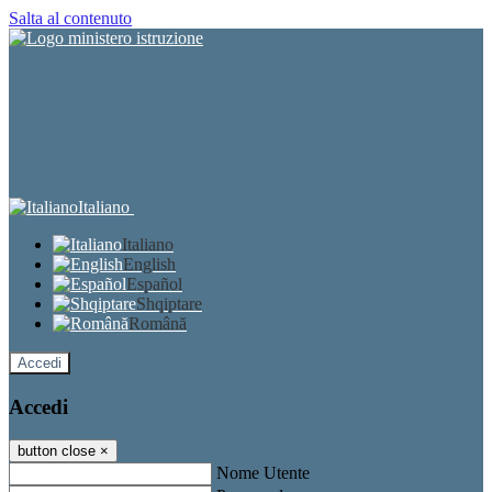
Salta al contenuto
Italiano
Italiano
English
Español
Shqiptare
Română
Accedi
Accedi
button close
×
Nome Utente