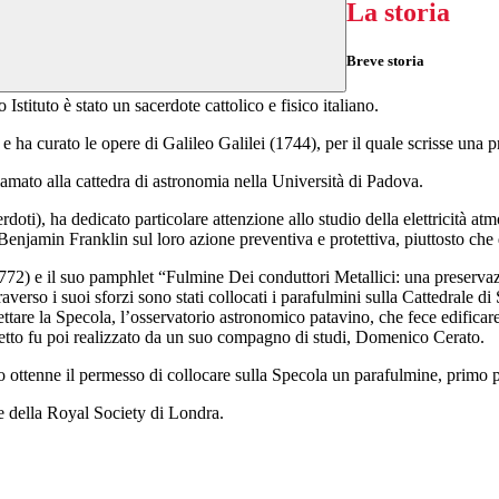
La storia
Breve storia
stituto è stato un sacerdote cattolico e fisico italiano.
e ha curato le opere di Galileo Galilei (1744), per il quale scrisse una 
mato alla cattedra di astronomia nella Università di Padova.
i), ha dedicato particolare attenzione allo studio della elettricità atmo
 Benjamin Franklin sul loro azione preventiva e protettiva, piuttosto che 
1772) e il suo pamphlet “Fulmine Dei conduttori Metallici: una preservaz
verso i suoi sforzi sono stati collocati i parafulmini sulla Cattedrale di
tare la Specola, l’osservatorio astronomico patavino, che fece edificare
ogetto fu poi realizzato da un suo compagno di studi, Domenico Cerato.
do ottenne il permesso di collocare sulla Specola un parafulmine, primo 
re della Royal Society di Londra.