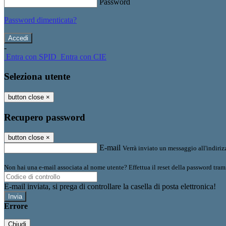
Password
Password dimenticata?
-
Entra con SPID
Entra con CIE
Seleziona utente
button close
×
Recupero password
button close
×
E-mail
Verrà inviato un messaggio all'indirizz
Non hai una e-mail associata al nome utente? Effettua il reset della password tram
E-mail inviata, si prega di controllare la casella di posta elettronica!
Errore
Chiudi