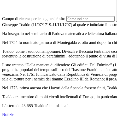
Campo di ricerca per le pagine del sito
Giuseppe Toaldo (11/07/1719-11/11/1797) al quale è intitolato il nostro I
Ha insegnato nel seminario di Padova matematica e letteratura italiana 
Nel 1754 fu nominato parroco di Montegalda e, otto anni dopo, fu chia
Toaldo, come i suoi contemporanei, Divisch e Beccaria (entrambi sacerdot
sostenuto la costruzione di parafulmini , adottando il punto di vista di
Il suo trattato “Della maniera di difendere Gli edificii Dal Fulmine” (
pregiudizi popolari del tempo sull’uso del “bastone Franklinian”: e attra
veneziana.Nel 1761 fu incaricato dalla Repubblica di Venezia di proget
sala di tortura per i nemici del tiranno Ezzelino III da Romano; il pr
Nel 1773, prima ancora che i lavori della Specola fossero finiti, Toal
Toaldo era membro di molti circoli intellettuali d’Europa, in particola
L’asteroide 23.685 Toaldo è intitolata a lui.
Notizie