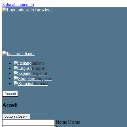
Salta al contenuto
Italiano
Italiano
English
Español
Shqiptare
Română
Accedi
Accedi
button close
×
Nome Utente