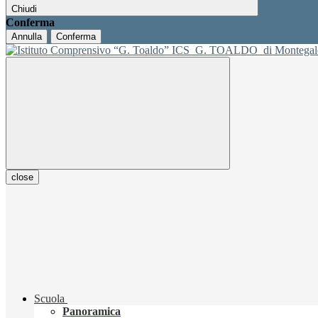
Chiudi
Conferma
Annulla
Conferma
ICS
G. TOALDO
di Montegal
close
Scuola
Panoramica