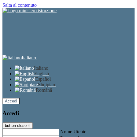
Salta al contenuto
Italiano
Italiano
English
Español
Shqiptare
Română
Accedi
Accedi
button close
×
Nome Utente