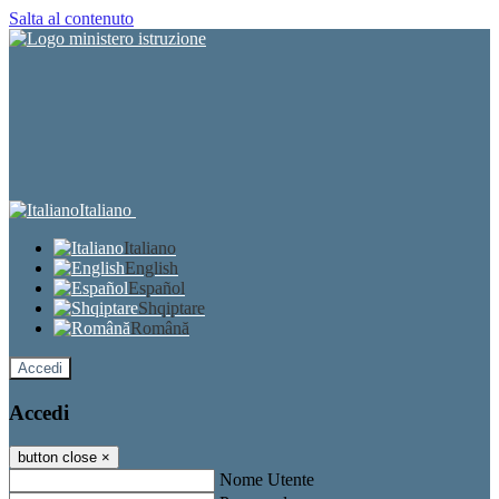
Salta al contenuto
Italiano
Italiano
English
Español
Shqiptare
Română
Accedi
Accedi
button close
×
Nome Utente