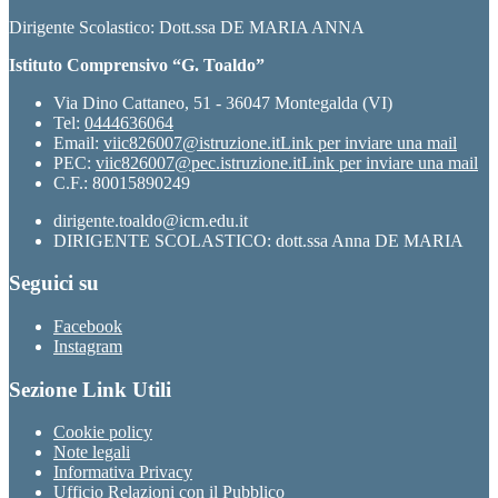
Dirigente Scolastico: Dott.ssa DE MARIA ANNA
Istituto Comprensivo “G. Toaldo”
Via Dino Cattaneo, 51 - 36047 Montegalda (VI)
Tel:
0444636064
Email:
viic826007@istruzione.it
Link per inviare una mail
PEC:
viic826007@pec.istruzione.it
Link per inviare una mail
C.F.: 80015890249
dirigente.toaldo@icm.edu.it
DIRIGENTE SCOLASTICO: dott.ssa Anna DE MARIA
Seguici su
Facebook
Instagram
Sezione Link Utili
Cookie policy
Note legali
Informativa Privacy
Ufficio Relazioni con il Pubblico