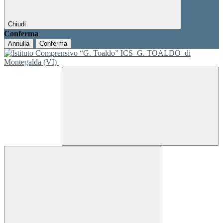
Chiudi
Conferma
Annulla
Conferma
ICS
G. TOALDO
di
Montegalda (VI)