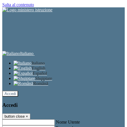
Salta al contenuto
Italiano
Italiano
English
Español
Shqiptare
Română
Accedi
Accedi
button close
×
Nome Utente