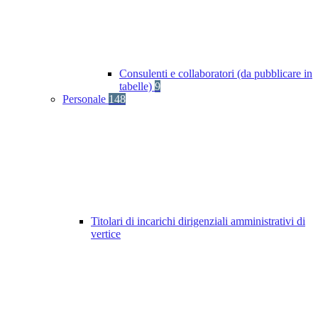
Consulenti e collaboratori (da pubblicare in
tabelle)
9
Personale
148
Titolari di incarichi dirigenziali amministrativi di
vertice