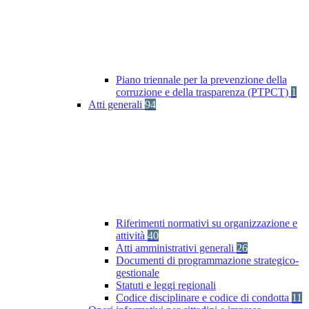
Piano triennale per la prevenzione della
corruzione e della trasparenza (PTPCT)
1
Atti generali
94
Riferimenti normativi su organizzazione e
attività
40
Atti amministrativi generali
26
Documenti di programmazione strategico-
gestionale
Statuti e leggi regionali
Codice disciplinare e codice di condotta
11