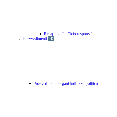
Recapiti dell'ufficio responsabile
Provvedimenti
145
Provvedimenti organi indirizzo-politico