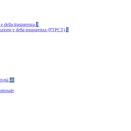
 e della trasparenza
3
rruzione e della trasparenza (PTPCT)
1
tività
40
stionale