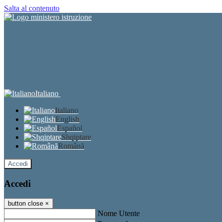
Salta al contenuto
Italiano
Italiano
English
Español
Shqiptare
Română
Accedi
Accedi
button close
×
Nome Utente