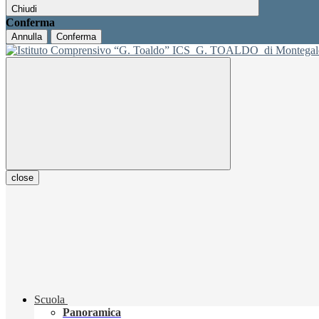
Chiudi
Conferma
Annulla
Conferma
ICS
G. TOALDO
di Montegal
close
Scuola
Panoramica