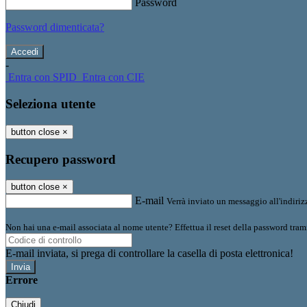
Password
Password dimenticata?
-
Entra con SPID
Entra con CIE
Seleziona utente
button close
×
Recupero password
button close
×
E-mail
Verrà inviato un messaggio all'indirizz
Non hai una e-mail associata al nome utente? Effettua il reset della password tram
E-mail inviata, si prega di controllare la casella di posta elettronica!
Errore
Chiudi