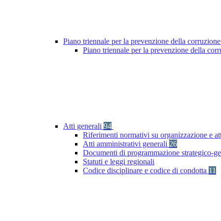
Piano triennale per la prevenzione della corruzione
Piano triennale per la prevenzione della co
Atti generali
94
Riferimenti normativi su organizzazione e at
Atti amministrativi generali
26
Documenti di programmazione strategico-ge
Statuti e leggi regionali
Codice disciplinare e codice di condotta
11