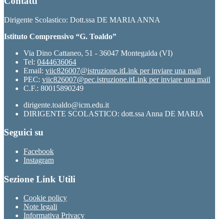
Contatti
Dirigente Scolastico: Dott.ssa DE MARIA ANNA
Istituto Comprensivo “G. Toaldo”
Via Dino Cattaneo, 51 - 36047 Montegalda (VI)
Tel:
0444636064
Email:
viic826007@istruzione.it
Link per inviare una mail
PEC:
viic826007@pec.istruzione.it
Link per inviare una mail
C.F.: 80015890249
dirigente.toaldo@icm.edu.it
DIRIGENTE SCOLASTICO: dott.ssa Anna DE MARIA
Seguici su
Facebook
Instagram
Sezione Link Utili
Cookie policy
Note legali
Informativa Privacy