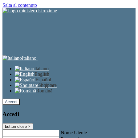
Salta al contenuto
Italiano
Italiano
English
Español
Shqiptare
Română
Accedi
Accedi
button close
×
Nome Utente