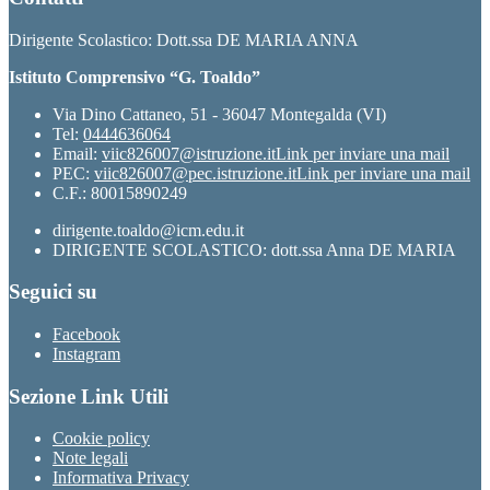
Dirigente Scolastico: Dott.ssa DE MARIA ANNA
Istituto Comprensivo “G. Toaldo”
Via Dino Cattaneo, 51 - 36047 Montegalda (VI)
Tel:
0444636064
Email:
viic826007@istruzione.it
Link per inviare una mail
PEC:
viic826007@pec.istruzione.it
Link per inviare una mail
C.F.: 80015890249
dirigente.toaldo@icm.edu.it
DIRIGENTE SCOLASTICO: dott.ssa Anna DE MARIA
Seguici su
Facebook
Instagram
Sezione Link Utili
Cookie policy
Note legali
Informativa Privacy