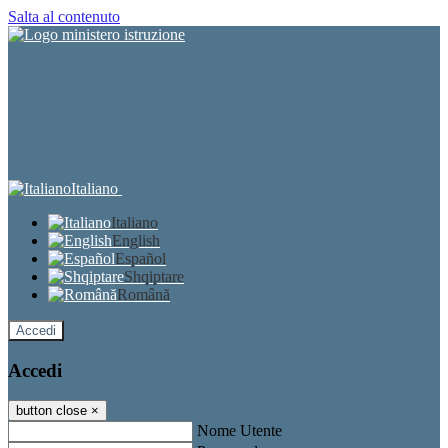
Salta al contenuto
Italiano
Italiano
English
Español
Shqiptare
Română
Accedi
Accedi
button close
×
Nome Utente