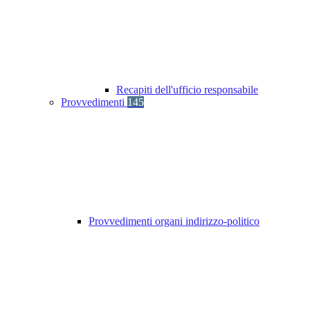
Recapiti dell'ufficio responsabile
Provvedimenti
145
Provvedimenti organi indirizzo-politico