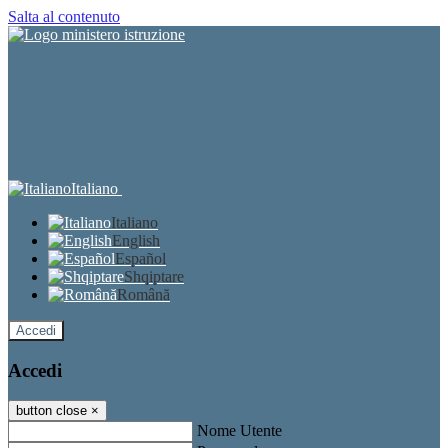
Salta al contenuto
Italiano
Italiano
English
Español
Shqiptare
Română
Accedi
Accedi
button close
×
Nome Utente