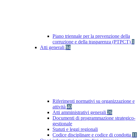
Piano triennale per la prevenzione della
corruzione e della trasparenza (PTPCT)
1
Atti generali
94
Riferimenti normativi su organizzazione e
attività
40
Atti amministrativi generali
26
Documenti di programmazione strategico-
gestionale
Statuti e leggi regionali
Codice disciplinare e codice di condotta
11