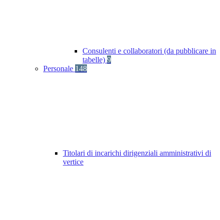
Consulenti e collaboratori (da pubblicare in
tabelle)
9
Personale
148
Titolari di incarichi dirigenziali amministrativi di
vertice