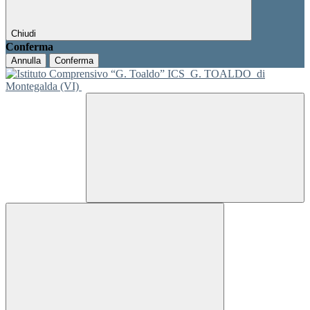
Chiudi
Conferma
Annulla
Conferma
ICS
G. TOALDO
di
Montegalda (VI)