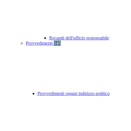
Recapiti dell'ufficio responsabile
Provvedimenti
145
Provvedimenti organi indirizzo-politico