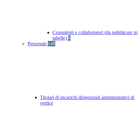
Consulenti e collaboratori (da pubblicare in
tabelle)
9
Personale
148
Titolari di incarichi dirigenziali amministrativi di
vertice