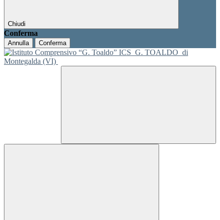
Chiudi
Conferma
Annulla
Conferma
ICS
G. TOALDO
di
Montegalda (VI)