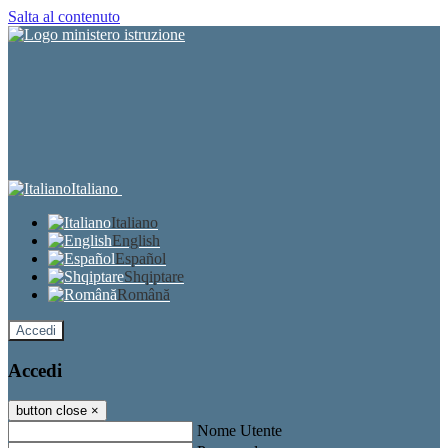
Salta al contenuto
Italiano
Italiano
English
Español
Shqiptare
Română
Accedi
Accedi
button close
×
Nome Utente