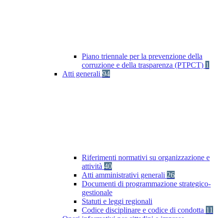
Piano triennale per la prevenzione della
corruzione e della trasparenza (PTPCT)
1
Atti generali
94
Riferimenti normativi su organizzazione e
attività
40
Atti amministrativi generali
26
Documenti di programmazione strategico-
gestionale
Statuti e leggi regionali
Codice disciplinare e codice di condotta
11