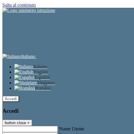
Salta al contenuto
Italiano
Italiano
English
Español
Shqiptare
Română
Accedi
Accedi
button close
×
Nome Utente