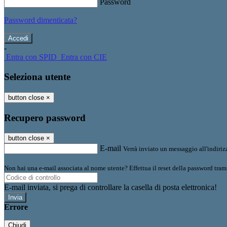
Password
Password dimenticata?
-
Entra con SPID
Entra con CIE
Seleziona utente
button close
×
Recupero password
button close
×
E-mail
Verrà inviato un messaggio all'indirizz
Non hai una e-mail associata al nome utente? Effettua il reset della password tram
E-mail inviata, si prega di controllare la casella di posta elettronica!
Errore
Chiudi