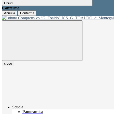
Chiudi
Conferma
Annulla
Conferma
ICS
G. TOALDO
di Montegal
close
Scuola
Panoramica