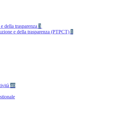
 e della trasparenza
3
rruzione e della trasparenza (PTPCT)
1
tività
40
stionale