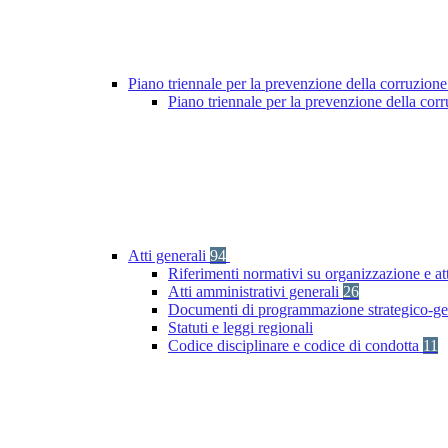
Piano triennale per la prevenzione della corruzione
Piano triennale per la prevenzione della co
Atti generali
94
Riferimenti normativi su organizzazione e at
Atti amministrativi generali
26
Documenti di programmazione strategico-ge
Statuti e leggi regionali
Codice disciplinare e codice di condotta
11