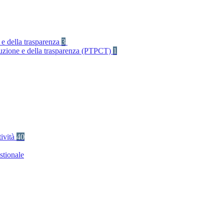
 e della trasparenza
3
rruzione e della trasparenza (PTPCT)
1
tività
40
stionale