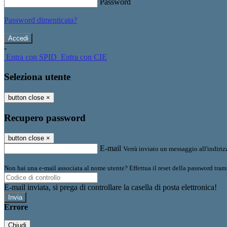
Password
Password dimenticata?
-
Entra con SPID
Entra con CIE
Seleziona utente
button close
×
Recupero password
button close
×
E-mail
Verrà inviato un messaggio all'indirizz
Non hai una e-mail associata al nome utente? Effettua il reset della password tram
E-mail inviata, si prega di controllare la casella di posta elettronica!
Errore
Chiudi