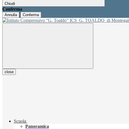
Chiudi
Conferma
Annulla
Conferma
ICS
G. TOALDO
di Montegal
close
Scuola
Panoramica