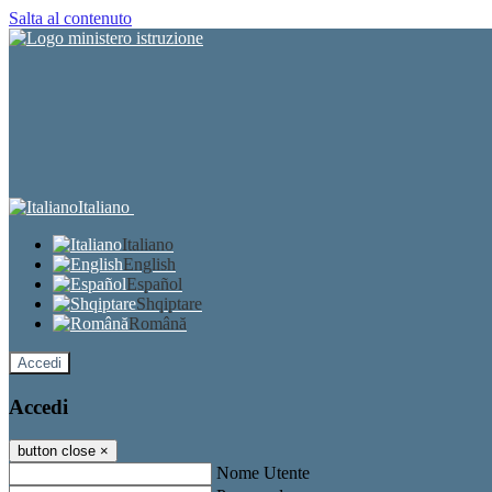
Salta al contenuto
Italiano
Italiano
English
Español
Shqiptare
Română
Accedi
Accedi
button close
×
Nome Utente