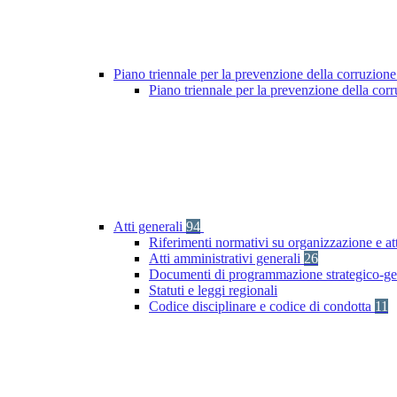
Piano triennale per la prevenzione della corruzione
Piano triennale per la prevenzione della co
Atti generali
94
Riferimenti normativi su organizzazione e at
Atti amministrativi generali
26
Documenti di programmazione strategico-ge
Statuti e leggi regionali
Codice disciplinare e codice di condotta
11