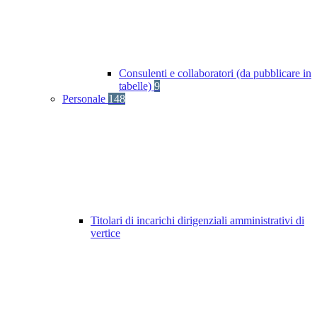
Consulenti e collaboratori (da pubblicare in
tabelle)
9
Personale
148
Titolari di incarichi dirigenziali amministrativi di
vertice