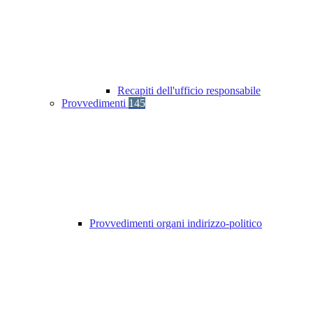
Recapiti dell'ufficio responsabile
Provvedimenti
145
Provvedimenti organi indirizzo-politico