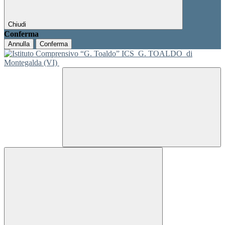
Chiudi
Conferma
Annulla
Conferma
ICS
G. TOALDO
di
Montegalda (VI)