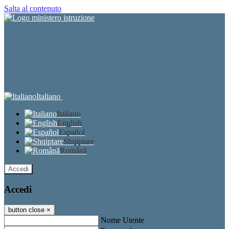
Salta al contenuto
Italiano
Italiano
English
Español
Shqiptare
Română
Accedi
Accedi
button close
×
Nome Utente