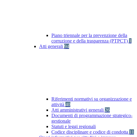
Piano triennale per la prevenzione della
corruzione e della trasparenza (PTPCT)
1
Atti generali
94
Riferimenti normativi su organizzazione e
attività
40
Atti amministrativi generali
26
Documenti di programmazione strategico-
gestionale
Statuti e leggi regionali
Codice disciplinare e codice di condotta
11