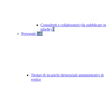
Consulenti e collaboratori (da pubblicare in
tabelle)
9
Personale
148
Titolari di incarichi dirigenziali amministrativi di
vertice