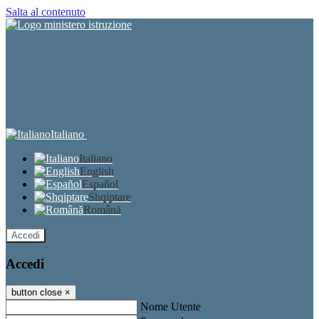
Salta al contenuto
Italiano
Italiano
English
Español
Shqiptare
Română
Accedi
Accedi
button close
×
Nome Utente