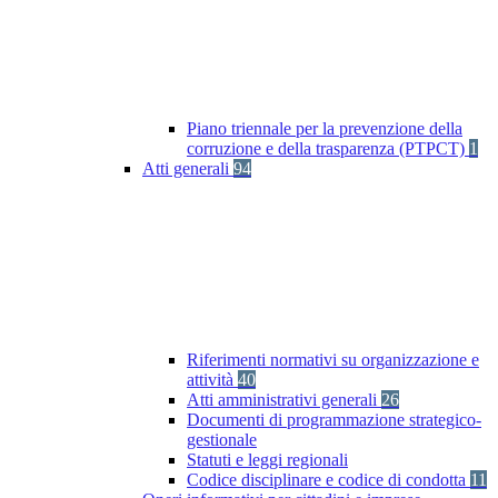
Piano triennale per la prevenzione della
corruzione e della trasparenza (PTPCT)
1
Atti generali
94
Riferimenti normativi su organizzazione e
attività
40
Atti amministrativi generali
26
Documenti di programmazione strategico-
gestionale
Statuti e leggi regionali
Codice disciplinare e codice di condotta
11