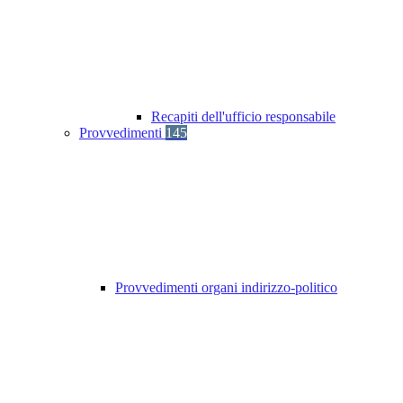
Recapiti dell'ufficio responsabile
Provvedimenti
145
Provvedimenti organi indirizzo-politico