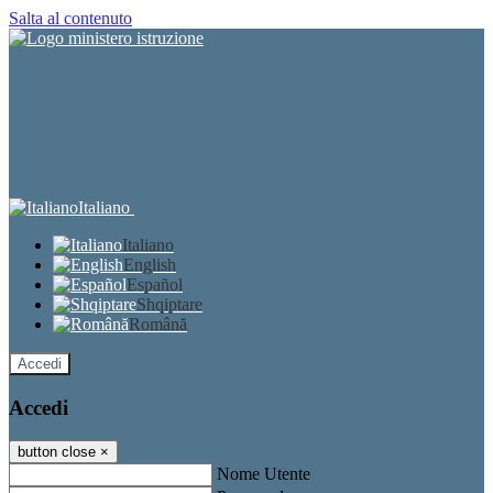
Salta al contenuto
Italiano
Italiano
English
Español
Shqiptare
Română
Accedi
Accedi
button close
×
Nome Utente