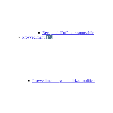
Recapiti dell'ufficio responsabile
Provvedimenti
145
Provvedimenti organi indirizzo-politico