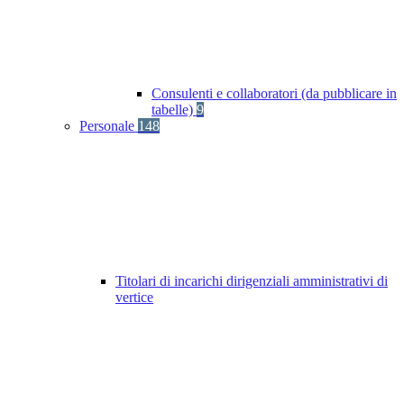
Consulenti e collaboratori (da pubblicare in
tabelle)
9
Personale
148
Titolari di incarichi dirigenziali amministrativi di
vertice