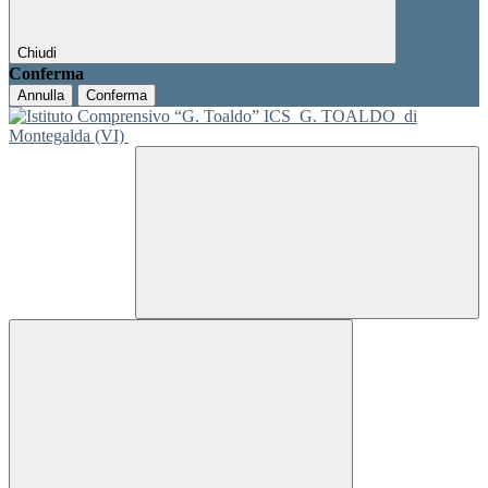
Chiudi
Conferma
Annulla
Conferma
ICS
G. TOALDO
di
Montegalda (VI)