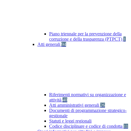
Piano triennale per la prevenzione della
corruzione e della trasparenza (PTPCT)
1
Atti generali
94
Riferimenti normativi su organizzazione e
attività
40
Atti amministrativi generali
26
Documenti di programmazione strategico-
gestionale
Statuti e leggi regionali
Codice disciplinare e codice di condotta
11