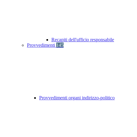
Recapiti dell'ufficio responsabile
Provvedimenti
145
Provvedimenti organi indirizzo-politico