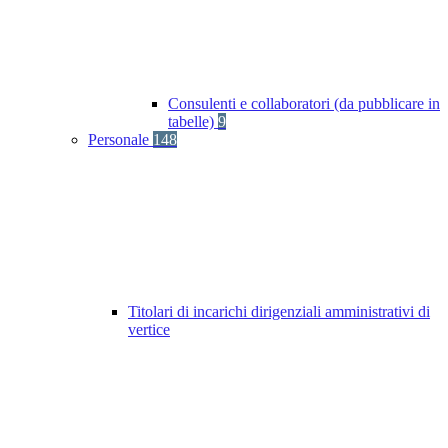
Consulenti e collaboratori (da pubblicare in
tabelle)
9
Personale
148
Titolari di incarichi dirigenziali amministrativi di
vertice