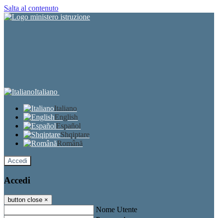
Salta al contenuto
Italiano
Italiano
English
Español
Shqiptare
Română
Accedi
Accedi
button close
×
Nome Utente