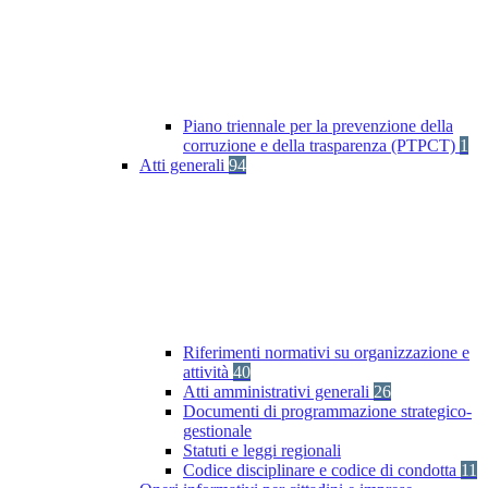
Piano triennale per la prevenzione della
corruzione e della trasparenza (PTPCT)
1
Atti generali
94
Riferimenti normativi su organizzazione e
attività
40
Atti amministrativi generali
26
Documenti di programmazione strategico-
gestionale
Statuti e leggi regionali
Codice disciplinare e codice di condotta
11