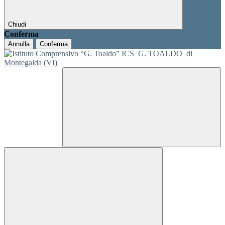
Chiudi
Conferma
Annulla
Conferma
ICS
G. TOALDO
di
Montegalda (VI)