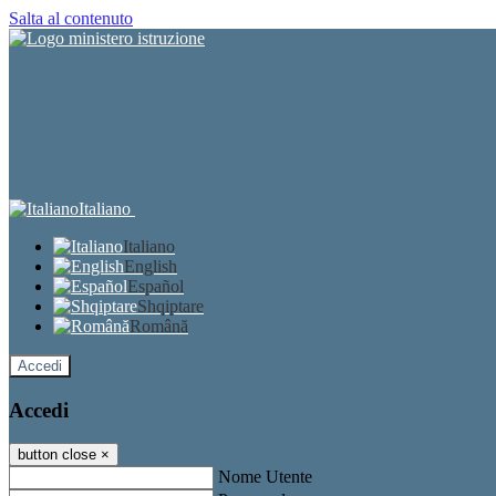
Salta al contenuto
Italiano
Italiano
English
Español
Shqiptare
Română
Accedi
Accedi
button close
×
Nome Utente