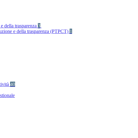
 e della trasparenza
3
rruzione e della trasparenza (PTPCT)
1
tività
40
stionale