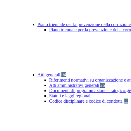
Piano triennale per la prevenzione della corruzione
Piano triennale per la prevenzione della co
Atti generali
94
Riferimenti normativi su organizzazione e at
Atti amministrativi generali
26
Documenti di programmazione strategico-ge
Statuti e leggi regionali
Codice disciplinare e codice di condotta
11