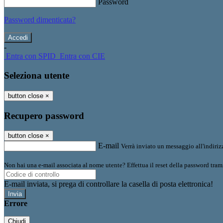
Password
Password dimenticata?
-
Entra con SPID
Entra con CIE
Seleziona utente
button close
×
Recupero password
button close
×
E-mail
Verrà inviato un messaggio all'indirizz
Non hai una e-mail associata al nome utente? Effettua il reset della password tram
E-mail inviata, si prega di controllare la casella di posta elettronica!
Errore
Chiudi