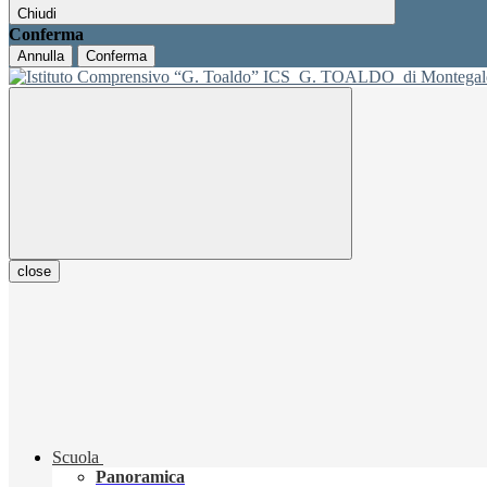
Chiudi
Conferma
Annulla
Conferma
ICS
G. TOALDO
di Montegal
close
Scuola
Panoramica