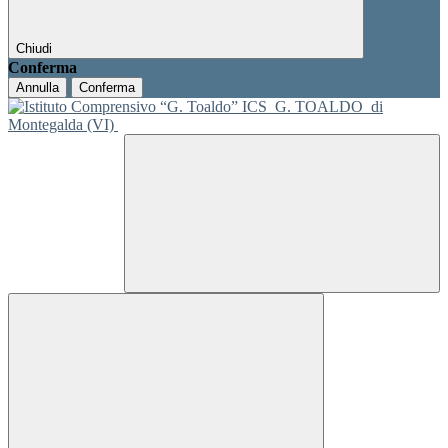
Chiudi
Conferma
Annulla
Conferma
ICS
G. TOALDO
di
Montegalda (VI)