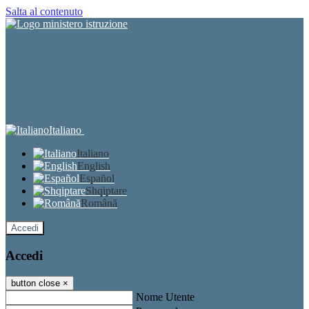
Salta al contenuto
Italiano
Italiano
English
Español
Shqiptare
Română
Accedi
Accedi
button close
×
Nome Utente