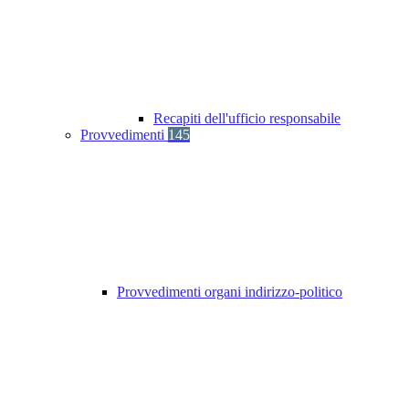
Recapiti dell'ufficio responsabile
Provvedimenti
145
Provvedimenti organi indirizzo-politico