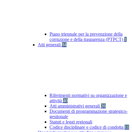
Piano triennale per la prevenzione della
corruzione e della trasparenza (PTPCT)
1
Atti generali
94
Riferimenti normativi su organizzazione e
attività
40
Atti amministrativi generali
26
Documenti di programmazione strategico-
gestionale
Statuti e leggi regionali
Codice disciplinare e codice di condotta
11