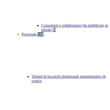
Consulenti e collaboratori (da pubblicare in
tabelle)
9
Personale
148
Titolari di incarichi dirigenziali amministrativi di
vertice