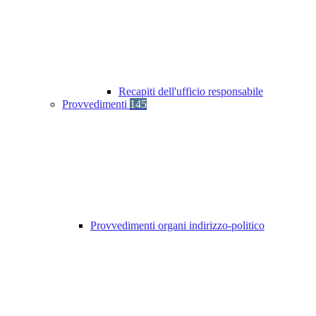
Recapiti dell'ufficio responsabile
Provvedimenti
145
Provvedimenti organi indirizzo-politico