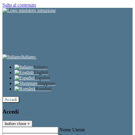
Salta al contenuto
Italiano
Italiano
English
Español
Shqiptare
Română
Accedi
Accedi
button close
×
Nome Utente