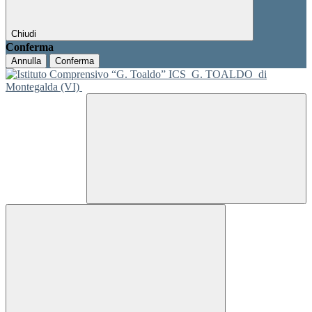
Chiudi
Conferma
Annulla
Conferma
ICS
G. TOALDO
di
Montegalda (VI)