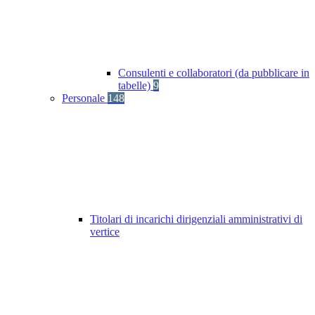
Consulenti e collaboratori (da pubblicare in
tabelle)
9
Personale
148
Titolari di incarichi dirigenziali amministrativi di
vertice