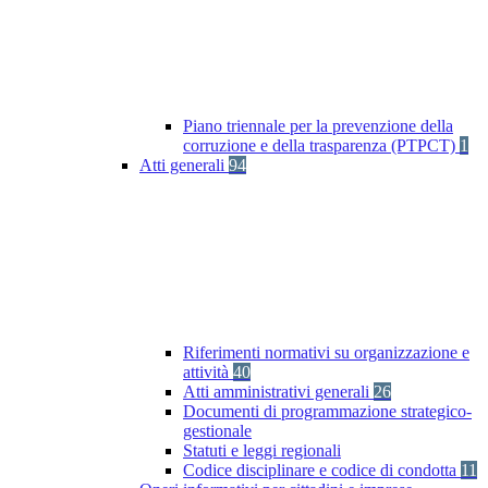
Piano triennale per la prevenzione della
corruzione e della trasparenza (PTPCT)
1
Atti generali
94
Riferimenti normativi su organizzazione e
attività
40
Atti amministrativi generali
26
Documenti di programmazione strategico-
gestionale
Statuti e leggi regionali
Codice disciplinare e codice di condotta
11