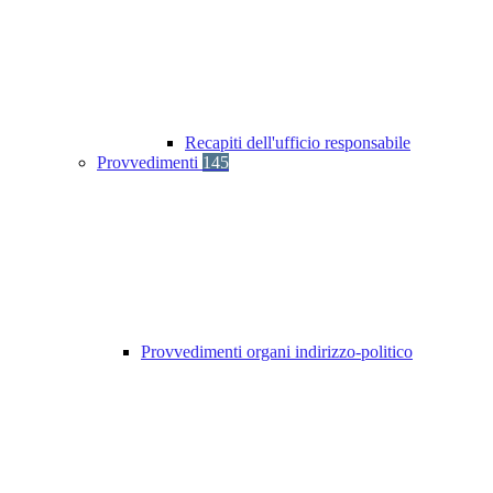
Recapiti dell'ufficio responsabile
Provvedimenti
145
Provvedimenti organi indirizzo-politico