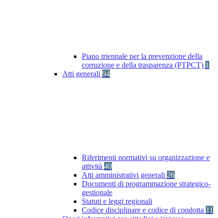
Piano triennale per la prevenzione della
corruzione e della trasparenza (PTPCT)
1
Atti generali
94
Riferimenti normativi su organizzazione e
attività
40
Atti amministrativi generali
26
Documenti di programmazione strategico-
gestionale
Statuti e leggi regionali
Codice disciplinare e codice di condotta
11