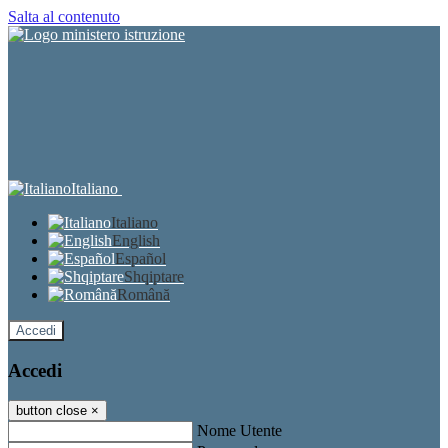
Salta al contenuto
Italiano
Italiano
English
Español
Shqiptare
Română
Accedi
Accedi
button close
×
Nome Utente