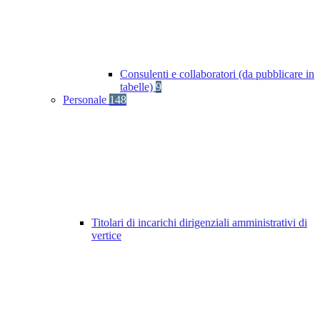
Consulenti e collaboratori (da pubblicare in
tabelle)
9
Personale
148
Titolari di incarichi dirigenziali amministrativi di
vertice