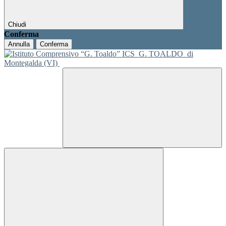
Chiudi
Conferma
Annulla
Conferma
ICS
G. TOALDO
di
Montegalda (VI)