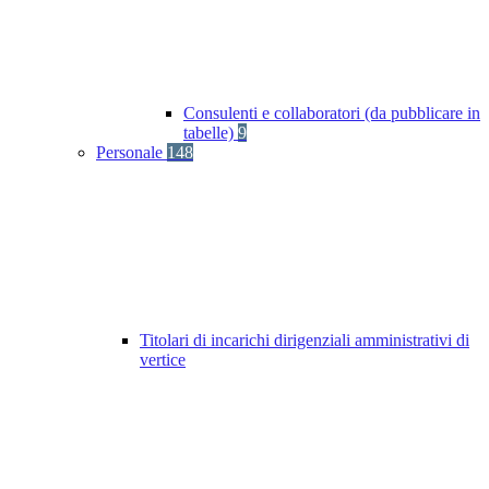
Consulenti e collaboratori (da pubblicare in
tabelle)
9
Personale
148
Titolari di incarichi dirigenziali amministrativi di
vertice