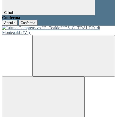
Chiudi
Conferma
Annulla
Conferma
ICS
G. TOALDO
di
Montegalda (VI)