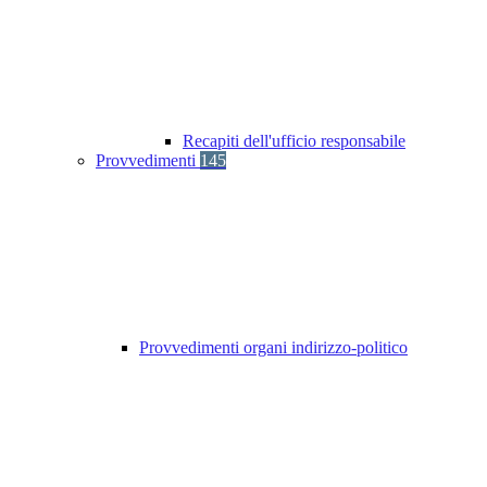
Recapiti dell'ufficio responsabile
Provvedimenti
145
Provvedimenti organi indirizzo-politico