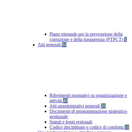
Piano triennale per la prevenzione della
corruzione e della trasparenza (PTPCT)
1
Atti generali
94
Riferimenti normativi su organizzazione e
attività
40
Atti amministrativi generali
26
Documenti di programmazione strategico-
gestionale
Statuti e leggi regionali
Codice disciplinare e codice di condotta
11