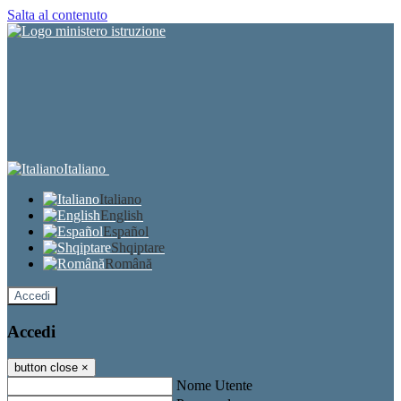
Salta al contenuto
Italiano
Italiano
English
Español
Shqiptare
Română
Accedi
Accedi
button close
×
Nome Utente