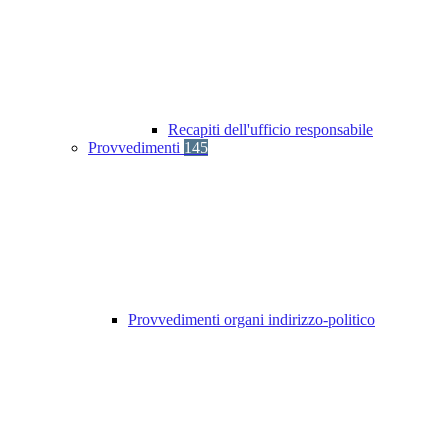
Recapiti dell'ufficio responsabile
Provvedimenti
145
Provvedimenti organi indirizzo-politico