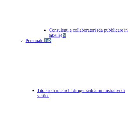
Consulenti e collaboratori (da pubblicare in
tabelle)
9
Personale
148
Titolari di incarichi dirigenziali amministrativi di
vertice