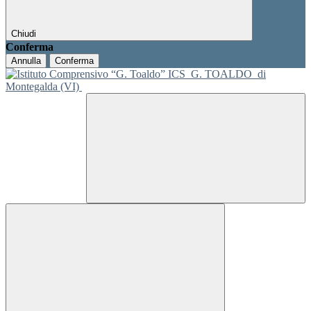
Chiudi
Conferma
Annulla
Conferma
ICS
G. TOALDO
di
Montegalda (VI)