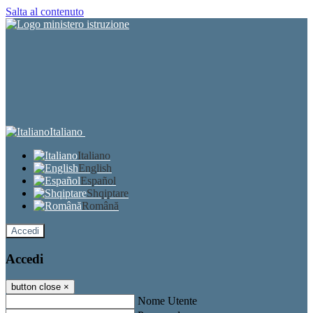
Salta al contenuto
Italiano
Italiano
English
Español
Shqiptare
Română
Accedi
Accedi
button close
×
Nome Utente