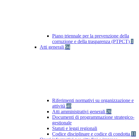
Piano triennale per la prevenzione della
corruzione e della trasparenza (PTPCT)
1
Atti generali
94
Riferimenti normativi su organizzazione e
attività
40
Atti amministrativi generali
26
Documenti di programmazione strategico-
gestionale
Statuti e leggi regionali
Codice disciplinare e codice di condotta
11