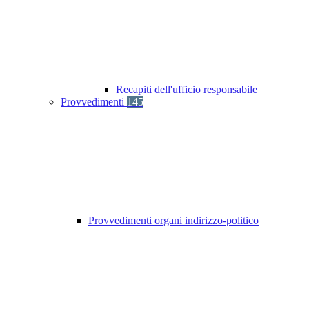
Recapiti dell'ufficio responsabile
Provvedimenti
145
Provvedimenti organi indirizzo-politico