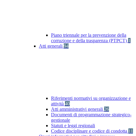
Piano triennale per la prevenzione della
corruzione e della trasparenza (PTPCT)
1
Atti generali
94
Riferimenti normativi su organizzazione e
attività
40
Atti amministrativi generali
26
Documenti di programmazione strategico-
gestionale
Statuti e leggi regionali
Codice disciplinare e codice di condotta
11