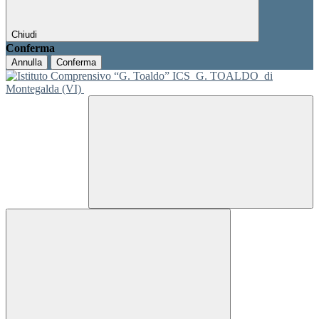
Chiudi
Conferma
Annulla
Conferma
ICS
G. TOALDO
di
Montegalda (VI)