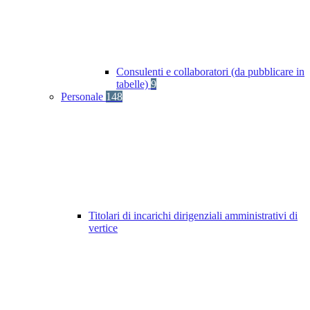
Consulenti e collaboratori (da pubblicare in
tabelle)
9
Personale
148
Titolari di incarichi dirigenziali amministrativi di
vertice