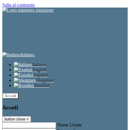
Salta al contenuto
Italiano
Italiano
English
Español
Shqiptare
Română
Accedi
Accedi
button close
×
Nome Utente