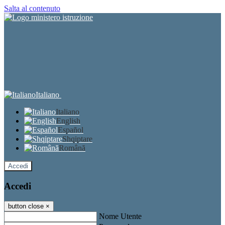
Salta al contenuto
Italiano
Italiano
English
Español
Shqiptare
Română
Accedi
Accedi
button close
×
Nome Utente