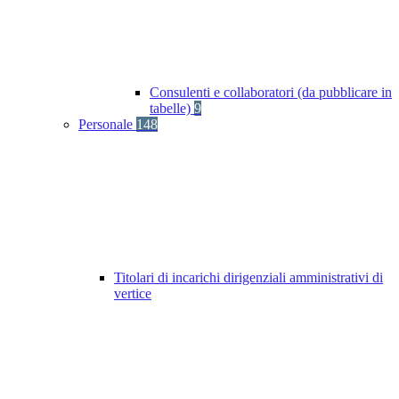
Consulenti e collaboratori (da pubblicare in
tabelle)
9
Personale
148
Titolari di incarichi dirigenziali amministrativi di
vertice