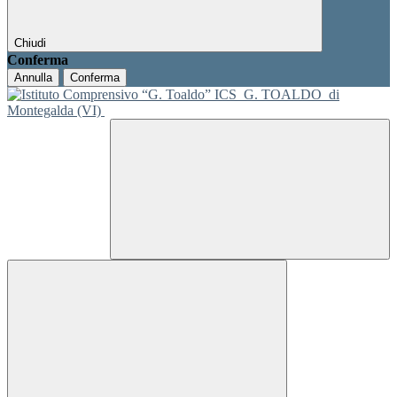
Chiudi
Conferma
Annulla
Conferma
ICS
G. TOALDO
di
Montegalda (VI)