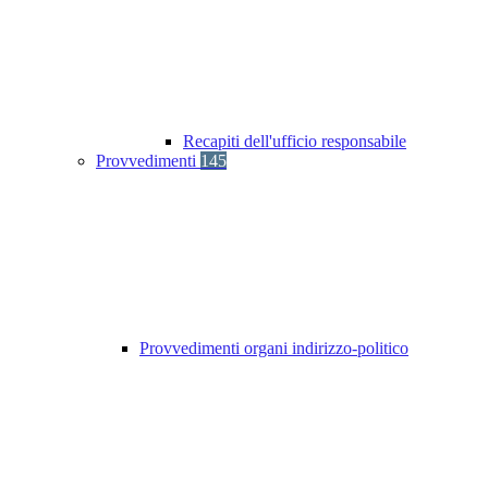
Recapiti dell'ufficio responsabile
Provvedimenti
145
Provvedimenti organi indirizzo-politico