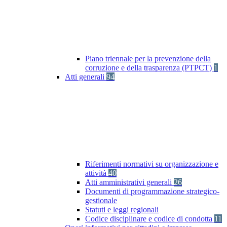
Piano triennale per la prevenzione della
corruzione e della trasparenza (PTPCT)
1
Atti generali
94
Riferimenti normativi su organizzazione e
attività
40
Atti amministrativi generali
26
Documenti di programmazione strategico-
gestionale
Statuti e leggi regionali
Codice disciplinare e codice di condotta
11