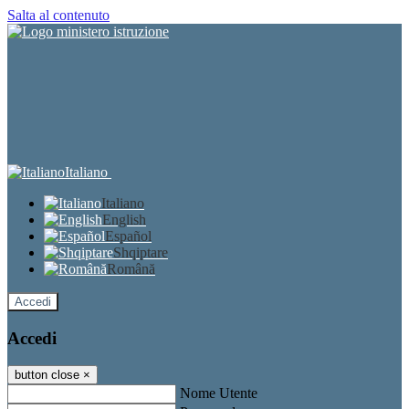
Salta al contenuto
Italiano
Italiano
English
Español
Shqiptare
Română
Accedi
Accedi
button close
×
Nome Utente