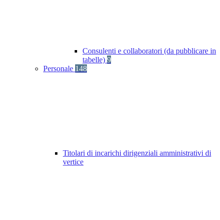
Consulenti e collaboratori (da pubblicare in
tabelle)
9
Personale
148
Titolari di incarichi dirigenziali amministrativi di
vertice