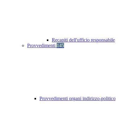
Recapiti dell'ufficio responsabile
Provvedimenti
145
Provvedimenti organi indirizzo-politico