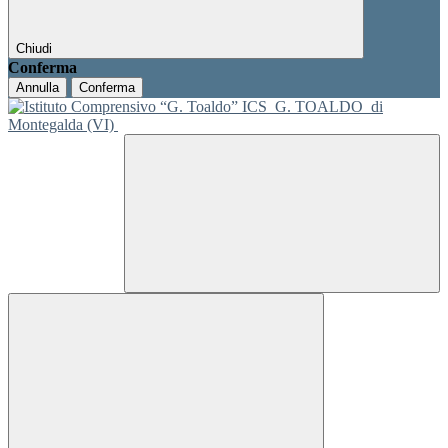
Chiudi
Conferma
Annulla
Conferma
ICS
G. TOALDO
di
Montegalda (VI)