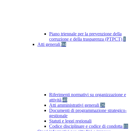
Piano triennale per la prevenzione della
corruzione e della trasparenza (PTPCT)
1
Atti generali
94
Riferimenti normativi su organizzazione e
attività
40
Atti amministrativi generali
26
Documenti di programmazione strategico-
gestionale
Statuti e leggi regionali
Codice disciplinare e codice di condotta
11