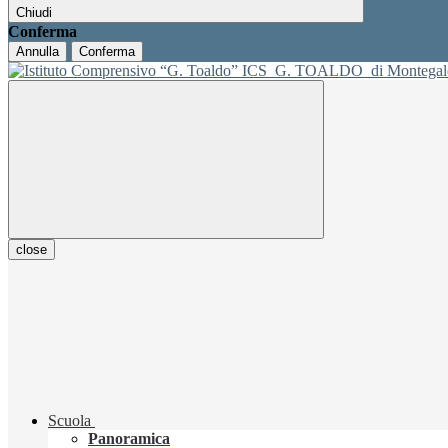
Chiudi
Conferma
Annulla
Conferma
ICS
G. TOALDO
di Montegal
close
Scuola
Panoramica