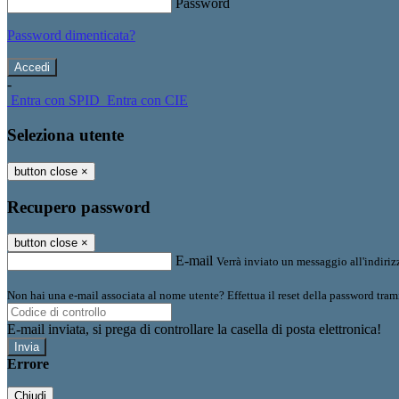
Password
Password dimenticata?
-
Entra con SPID
Entra con CIE
Seleziona utente
button close
×
Recupero password
button close
×
E-mail
Verrà inviato un messaggio all'indirizz
Non hai una e-mail associata al nome utente? Effettua il reset della password tram
E-mail inviata, si prega di controllare la casella di posta elettronica!
Errore
Chiudi