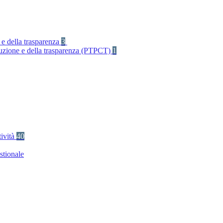
 e della trasparenza
3
rruzione e della trasparenza (PTPCT)
1
tività
40
stionale