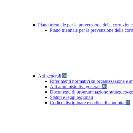
Piano triennale per la prevenzione della corruzione
Piano triennale per la prevenzione della co
Atti generali
94
Riferimenti normativi su organizzazione e at
Atti amministrativi generali
26
Documenti di programmazione strategico-ge
Statuti e leggi regionali
Codice disciplinare e codice di condotta
11