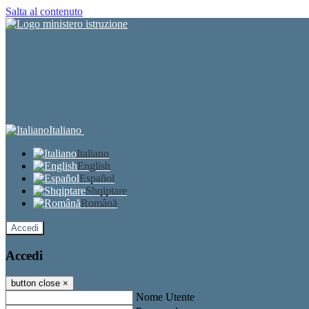
Salta al contenuto
Italiano
Italiano
English
Español
Shqiptare
Română
Accedi
Accedi
button close
×
Nome Utente