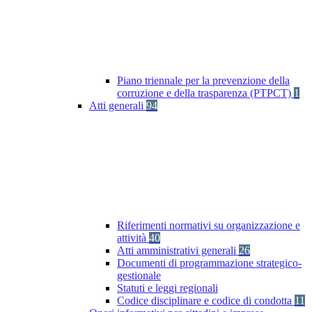
Piano triennale per la prevenzione della
corruzione e della trasparenza (PTPCT)
1
Atti generali
94
Riferimenti normativi su organizzazione e
attività
40
Atti amministrativi generali
26
Documenti di programmazione strategico-
gestionale
Statuti e leggi regionali
Codice disciplinare e codice di condotta
11