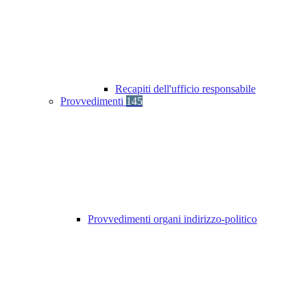
Recapiti dell'ufficio responsabile
Provvedimenti
145
Provvedimenti organi indirizzo-politico