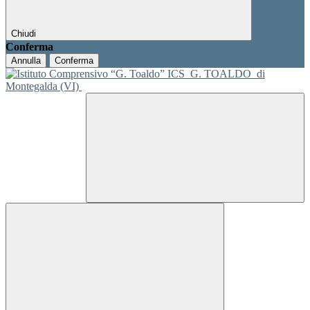
Chiudi
Conferma
Annulla
Conferma
ICS
G. TOALDO
di
Montegalda (VI)