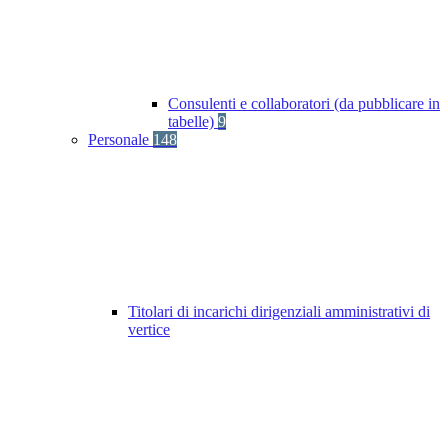
Consulenti e collaboratori (da pubblicare in
tabelle)
9
Personale
148
Titolari di incarichi dirigenziali amministrativi di
vertice