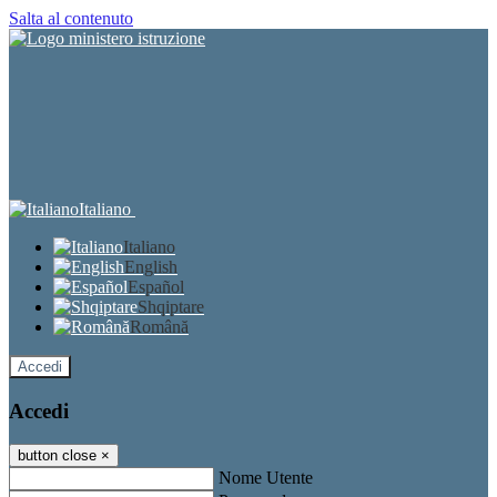
Salta al contenuto
Italiano
Italiano
English
Español
Shqiptare
Română
Accedi
Accedi
button close
×
Nome Utente