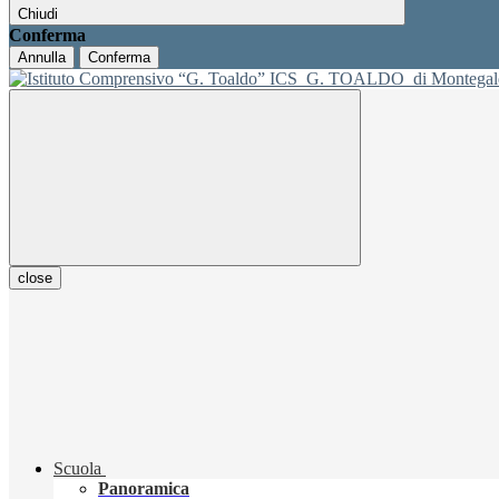
Chiudi
Conferma
Annulla
Conferma
ICS
G. TOALDO
di Montegal
close
Scuola
Panoramica