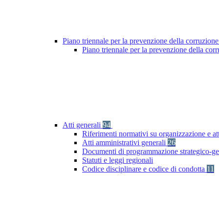
Piano triennale per la prevenzione della corruzione
Piano triennale per la prevenzione della co
Atti generali
94
Riferimenti normativi su organizzazione e at
Atti amministrativi generali
26
Documenti di programmazione strategico-ge
Statuti e leggi regionali
Codice disciplinare e codice di condotta
11