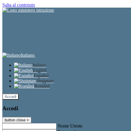
Salta al contenuto
Italiano
Italiano
English
Español
Shqiptare
Română
Accedi
Accedi
button close
×
Nome Utente