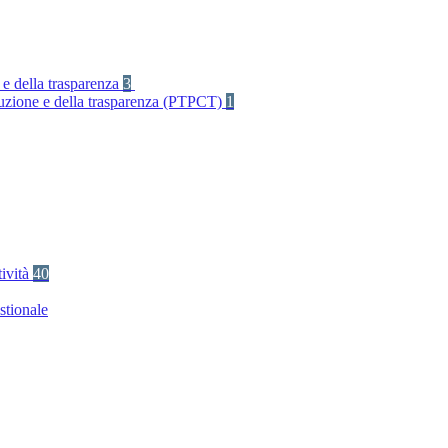
 e della trasparenza
3
rruzione e della trasparenza (PTPCT)
1
tività
40
stionale