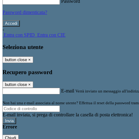
Password
Password dimenticata?
-
Entra con SPID
Entra con CIE
Seleziona utente
button close
×
Recupero password
button close
×
E-mail
Verrà inviato un messaggio all'indirizz
Non hai una e-mail associata al nome utente? Effettua il reset della password tram
E-mail inviata, si prega di controllare la casella di posta elettronica!
Errore
Chiudi