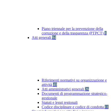
Piano triennale per la prevenzione della
corruzione e della trasparenza (PTPCT)
1
Atti generali
94
Riferimenti normativi su organizzazione e
attività
40
Atti amministrativi generali
26
Documenti di programmazione strategico-
gestionale
Statuti e leggi regionali
Codice disciplinare e codice di condotta
11