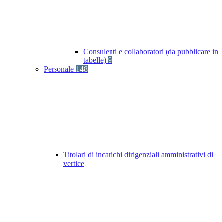
Consulenti e collaboratori (da pubblicare in
tabelle)
9
Personale
148
Titolari di incarichi dirigenziali amministrativi di
vertice