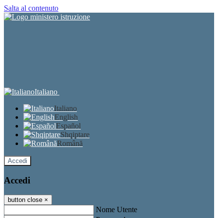
Salta al contenuto
Italiano
Italiano
English
Español
Shqiptare
Română
Accedi
Accedi
button close
×
Nome Utente