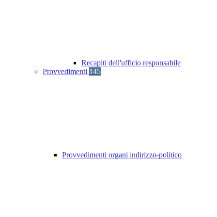
Recapiti dell'ufficio responsabile
Provvedimenti
145
Provvedimenti organi indirizzo-politico