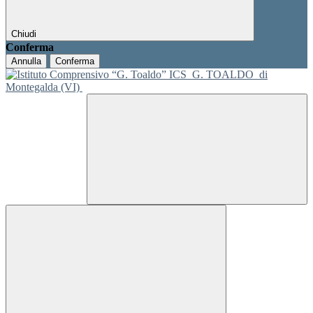
Chiudi
Conferma
Annulla
Conferma
ICS
G. TOALDO
di
Montegalda (VI)