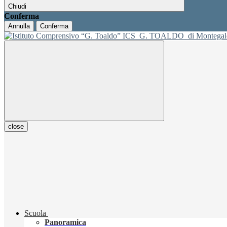
Chiudi
Conferma
Annulla
Conferma
ICS
G. TOALDO
di Montegal
close
Scuola
Panoramica