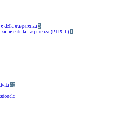
 e della trasparenza
3
rruzione e della trasparenza (PTPCT)
1
tività
40
stionale