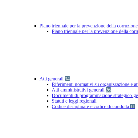
Piano triennale per la prevenzione della corruzione
Piano triennale per la prevenzione della co
Atti generali
94
Riferimenti normativi su organizzazione e at
Atti amministrativi generali
26
Documenti di programmazione strategico-ge
Statuti e leggi regionali
Codice disciplinare e codice di condotta
11