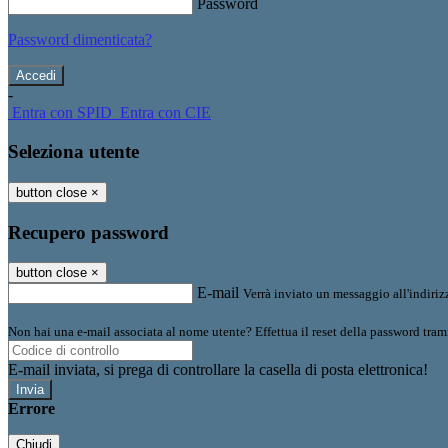
Password
Password dimenticata?
-
Entra con SPID
Entra con CIE
Seleziona utente
button close
×
Recupero password
button close
×
E-mail
Verrà inviato un messaggio all'indirizz
Non hai una e-mail associata al nome utente? Effettua il reset della password tram
E-mail inviata, si prega di controllare la casella di posta elettronica!
Errore
Chiudi