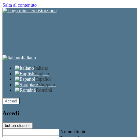
Salta al contenuto
Italiano
Italiano
English
Español
Shqiptare
Română
Accedi
Accedi
button close
×
Nome Utente