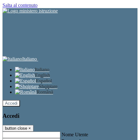
Salta al contenuto
Italiano
Italiano
English
Español
Shqiptare
Română
Accedi
Accedi
button close
×
Nome Utente