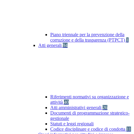
Piano triennale per la prevenzione della
corruzione e della trasparenza (PTPCT)
1
Atti generali
94
Riferimenti normativi su organizzazione e
attività
40
Atti amministrativi generali
26
Documenti di programmazione strategico-
gestionale
Statuti e leggi regionali
Codice disciplinare e codice di condotta
11