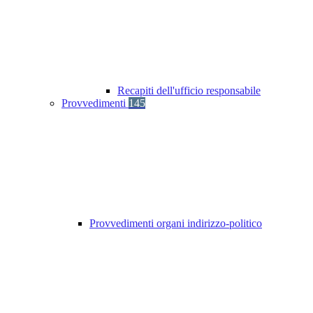
Recapiti dell'ufficio responsabile
Provvedimenti
145
Provvedimenti organi indirizzo-politico