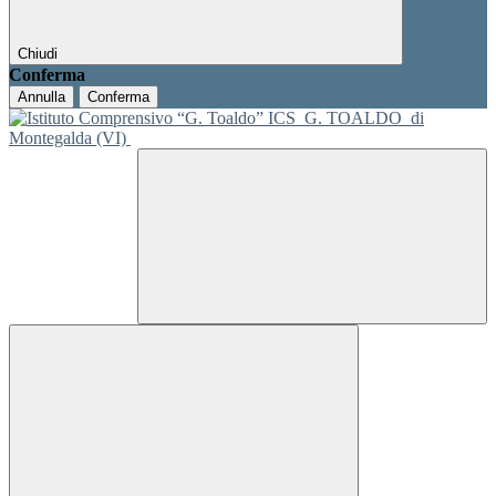
Chiudi
Conferma
Annulla
Conferma
ICS
G. TOALDO
di
Montegalda (VI)