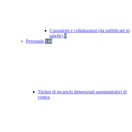
Consulenti e collaboratori (da pubblicare in
tabelle)
9
Personale
148
Titolari di incarichi dirigenziali amministrativi di
vertice