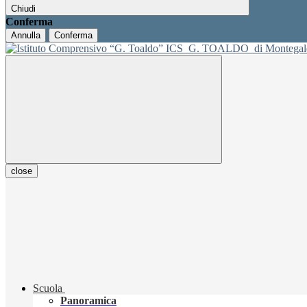
Chiudi
Conferma
Annulla
Conferma
ICS
G. TOALDO
di Montegal
close
Scuola
Panoramica