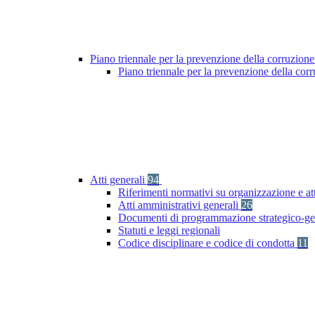
Piano triennale per la prevenzione della corruzione
Piano triennale per la prevenzione della co
Atti generali
94
Riferimenti normativi su organizzazione e at
Atti amministrativi generali
26
Documenti di programmazione strategico-ge
Statuti e leggi regionali
Codice disciplinare e codice di condotta
11