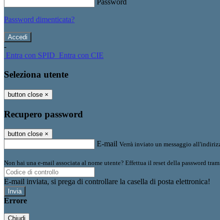
Password
Password dimenticata?
-
Entra con SPID
Entra con CIE
Seleziona utente
button close
×
Recupero password
button close
×
E-mail
Verrà inviato un messaggio all'indirizz
Non hai una e-mail associata al nome utente? Effettua il reset della password tram
E-mail inviata, si prega di controllare la casella di posta elettronica!
Errore
Chiudi