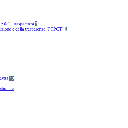
 e della trasparenza
3
rruzione e della trasparenza (PTPCT)
1
tività
40
stionale