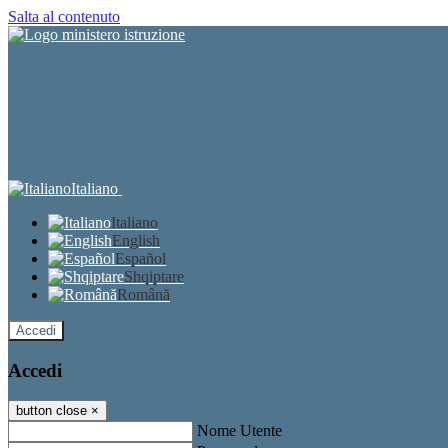
Salta al contenuto
Italiano
Italiano
English
Español
Shqiptare
Română
Accedi
Accedi
button close
×
Nome Utente