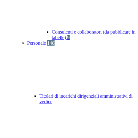
Consulenti e collaboratori (da pubblicare in
tabelle)
9
Personale
148
Titolari di incarichi dirigenziali amministrativi di
vertice