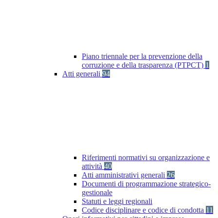
Piano triennale per la prevenzione della
corruzione e della trasparenza (PTPCT)
1
Atti generali
94
Riferimenti normativi su organizzazione e
attività
40
Atti amministrativi generali
26
Documenti di programmazione strategico-
gestionale
Statuti e leggi regionali
Codice disciplinare e codice di condotta
11