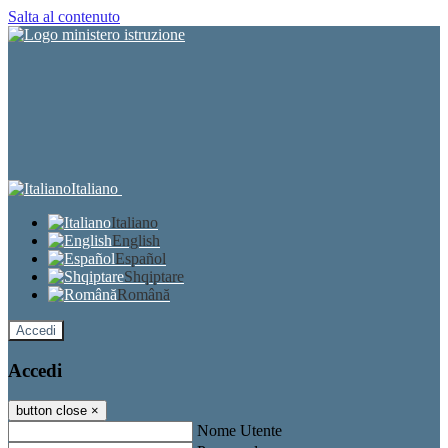
Salta al contenuto
Italiano
Italiano
English
Español
Shqiptare
Română
Accedi
Accedi
button close
×
Nome Utente