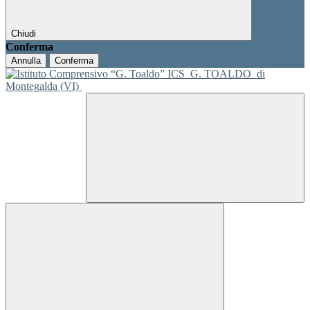
Chiudi
Conferma
Annulla
Conferma
ICS
G. TOALDO
di
Montegalda (VI)