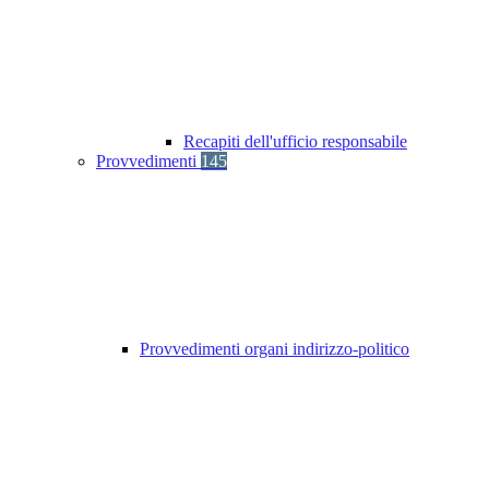
Recapiti dell'ufficio responsabile
Provvedimenti
145
Provvedimenti organi indirizzo-politico