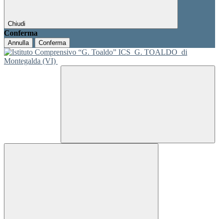
Chiudi
Conferma
Annulla
Conferma
ICS
G. TOALDO
di
Montegalda (VI)