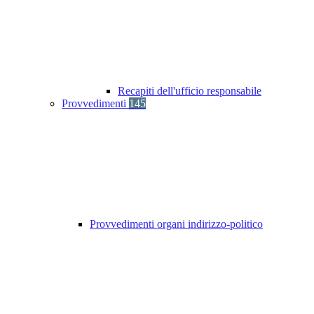
Recapiti dell'ufficio responsabile
Provvedimenti
145
Provvedimenti organi indirizzo-politico