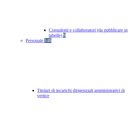
Consulenti e collaboratori (da pubblicare in
tabelle)
9
Personale
148
Titolari di incarichi dirigenziali amministrativi di
vertice