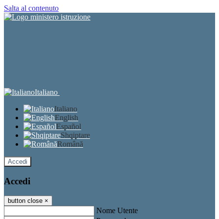
Salta al contenuto
Italiano
Italiano
English
Español
Shqiptare
Română
Accedi
Accedi
button close
×
Nome Utente