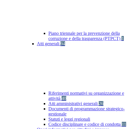
Piano triennale per la prevenzione della
corruzione e della trasparenza (PTPCT)
1
Atti generali
94
Riferimenti normativi su organizzazione e
attività
40
Atti amministrativi generali
26
Documenti di programmazione strategico-
gestionale
Statuti e leggi regionali
Codice disciplinare e codice di condotta
11