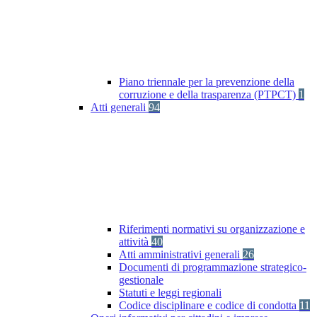
Piano triennale per la prevenzione della
corruzione e della trasparenza (PTPCT)
1
Atti generali
94
Riferimenti normativi su organizzazione e
attività
40
Atti amministrativi generali
26
Documenti di programmazione strategico-
gestionale
Statuti e leggi regionali
Codice disciplinare e codice di condotta
11