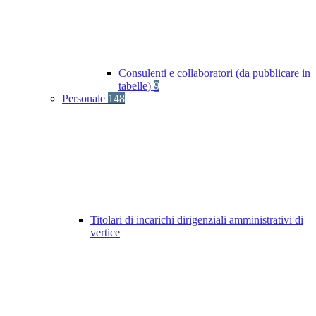
Consulenti e collaboratori (da pubblicare in
tabelle)
9
Personale
148
Titolari di incarichi dirigenziali amministrativi di
vertice