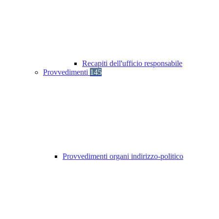
Recapiti dell'ufficio responsabile
Provvedimenti
145
Provvedimenti organi indirizzo-politico