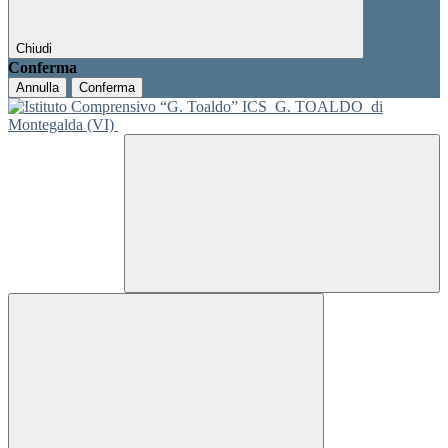
Chiudi
Conferma
Annulla
Conferma
ICS
G. TOALDO
di
Montegalda (VI)