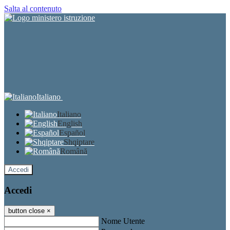
Salta al contenuto
Italiano
Italiano
English
Español
Shqiptare
Română
Accedi
Accedi
button close
×
Nome Utente