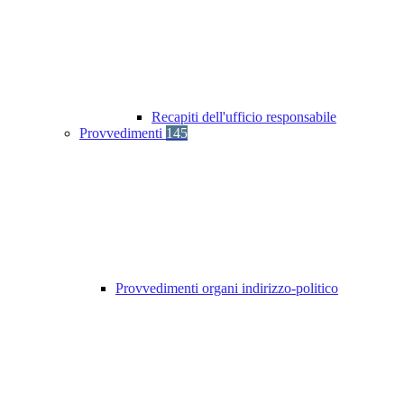
Recapiti dell'ufficio responsabile
Provvedimenti
145
Provvedimenti organi indirizzo-politico