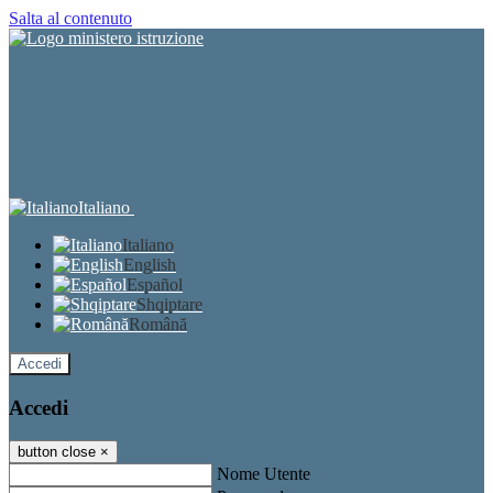
Salta al contenuto
Italiano
Italiano
English
Español
Shqiptare
Română
Accedi
Accedi
button close
×
Nome Utente