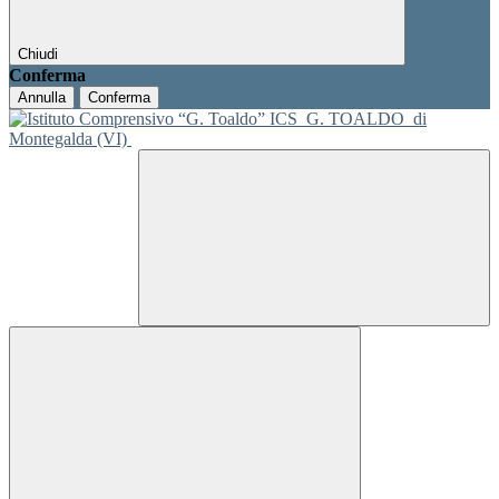
Chiudi
Conferma
Annulla
Conferma
ICS
G. TOALDO
di
Montegalda (VI)