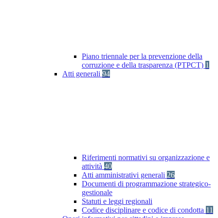
Piano triennale per la prevenzione della
corruzione e della trasparenza (PTPCT)
1
Atti generali
94
Riferimenti normativi su organizzazione e
attività
40
Atti amministrativi generali
26
Documenti di programmazione strategico-
gestionale
Statuti e leggi regionali
Codice disciplinare e codice di condotta
11