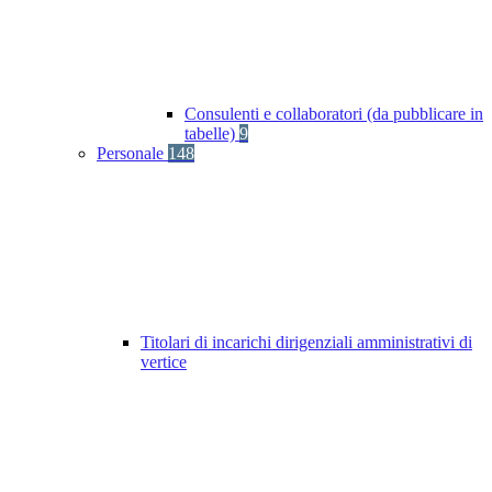
Consulenti e collaboratori (da pubblicare in
tabelle)
9
Personale
148
Titolari di incarichi dirigenziali amministrativi di
vertice