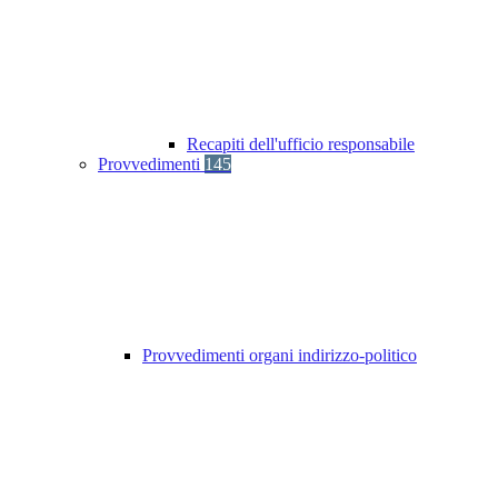
Recapiti dell'ufficio responsabile
Provvedimenti
145
Provvedimenti organi indirizzo-politico