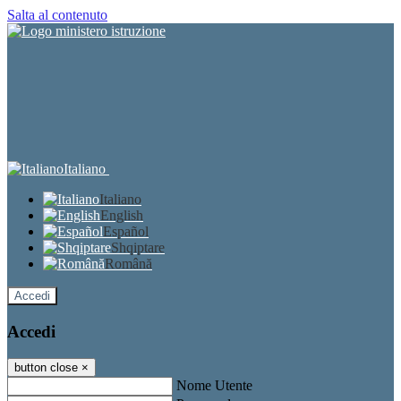
Salta al contenuto
Italiano
Italiano
English
Español
Shqiptare
Română
Accedi
Accedi
button close
×
Nome Utente