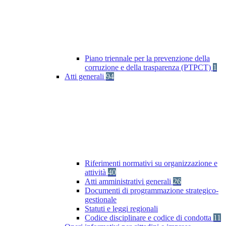
Piano triennale per la prevenzione della
corruzione e della trasparenza (PTPCT)
1
Atti generali
94
Riferimenti normativi su organizzazione e
attività
40
Atti amministrativi generali
26
Documenti di programmazione strategico-
gestionale
Statuti e leggi regionali
Codice disciplinare e codice di condotta
11