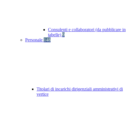
Consulenti e collaboratori (da pubblicare in
tabelle)
9
Personale
148
Titolari di incarichi dirigenziali amministrativi di
vertice