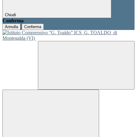
Chiudi
Conferma
Annulla
Conferma
ICS
G. TOALDO
di
Montegalda (VI)