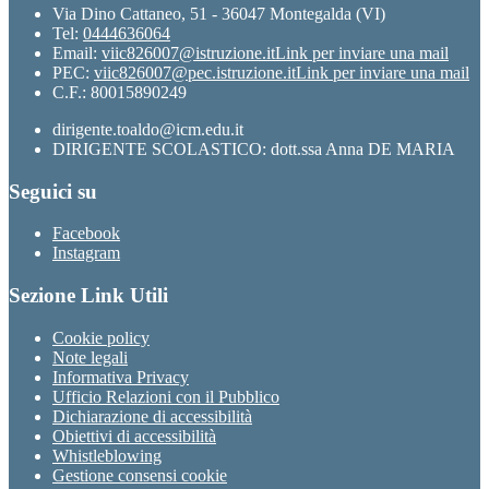
Via Dino Cattaneo, 51 - 36047 Montegalda (VI)
Tel:
0444636064
Email:
viic826007@istruzione.it
Link per inviare una mail
PEC:
viic826007@pec.istruzione.it
Link per inviare una mail
C.F.: 80015890249
dirigente.toaldo@icm.edu.it
DIRIGENTE SCOLASTICO: dott.ssa Anna DE MARIA
Seguici su
Facebook
Instagram
Sezione Link Utili
Cookie policy
Note legali
Informativa Privacy
Ufficio Relazioni con il Pubblico
Dichiarazione di accessibilità
Obiettivi di accessibilità
Whistleblowing
Gestione consensi cookie