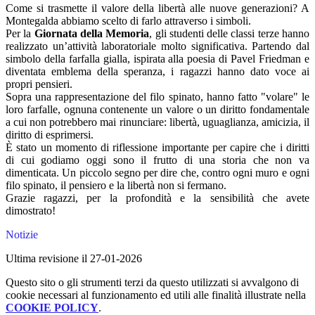
Come si trasmette il valore della libertà alle nuove generazioni? A
Montegalda abbiamo scelto di farlo attraverso i simboli.
Per la
Giornata della Memoria
, gli studenti delle classi terze hanno
realizzato un’attività laboratoriale molto significativa. Partendo dal
simbolo della farfalla gialla, ispirata alla poesia di Pavel Friedman e
diventata emblema della speranza, i ragazzi hanno dato voce ai
propri pensieri.
Sopra una rappresentazione del filo spinato, hanno fatto "volare" le
loro farfalle, ognuna contenente un valore o un diritto fondamentale
a cui non potrebbero mai rinunciare: libertà, uguaglianza, amicizia, il
diritto di esprimersi.
È stato un momento di riflessione importante per capire che i diritti
di cui godiamo oggi sono il frutto di una storia che non va
dimenticata. Un piccolo segno per dire che, contro ogni muro e ogni
filo spinato, il pensiero e la libertà non si fermano.
Grazie ragazzi, per la profondità e la sensibilità che avete
dimostrato!
Notizie
Ultima revisione il 27-01-2026
Questo sito o gli strumenti terzi da questo utilizzati si avvalgono di
cookie necessari al funzionamento ed utili alle finalità illustrate nella
COOKIE POLICY
.