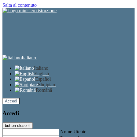
Salta al contenuto
Italiano
Italiano
English
Español
Shqiptare
Română
Accedi
Accedi
button close
×
Nome Utente