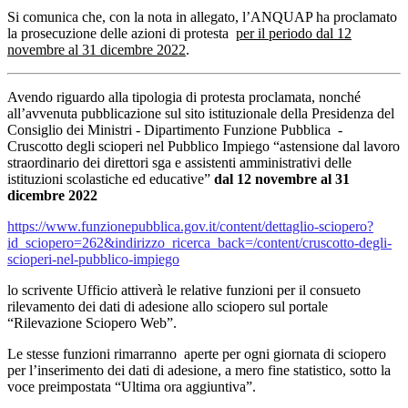
Si comunica che, con la nota in allegato, l’ANQUAP ha proclamato
la prosecuzione delle azioni di protesta
per il periodo dal 12
novembre al 31 dicembre 2022
.
Avendo riguardo alla tipologia di protesta proclamata, nonché
all’avvenuta pubblicazione sul sito istituzionale della Presidenza del
Consiglio dei Ministri - Dipartimento Funzione Pubblica -
Cruscotto degli scioperi nel Pubblico Impiego “astensione dal lavoro
straordinario dei direttori sga e assistenti amministrativi delle
istituzioni scolastiche ed educative”
dal 12 novembre al 31
dicembre 2022
https://www.funzionepubblica.gov.it/content/dettaglio-sciopero?
id_sciopero=262&indirizzo_ricerca_back=/content/cruscotto-degli-
scioperi-nel-pubblico-impiego
lo scrivente Ufficio attiverà le relative funzioni per il consueto
rilevamento dei dati di adesione allo sciopero sul portale
“Rilevazione Sciopero Web”.
Le stesse funzioni rimarranno aperte per ogni giornata di sciopero
per l’inserimento dei dati di adesione, a mero fine statistico, sotto la
voce preimpostata “Ultima ora aggiuntiva”.