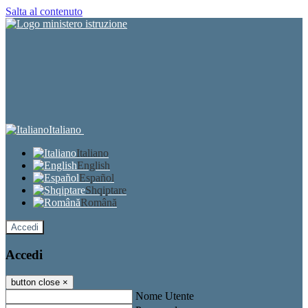
Salta al contenuto
Italiano
Italiano
English
Español
Shqiptare
Română
Accedi
Accedi
button close
×
Nome Utente