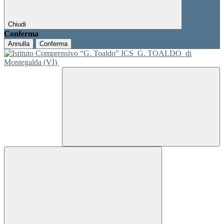
Chiudi
Conferma
Annulla
Conferma
ICS
G. TOALDO
di
Montegalda (VI)