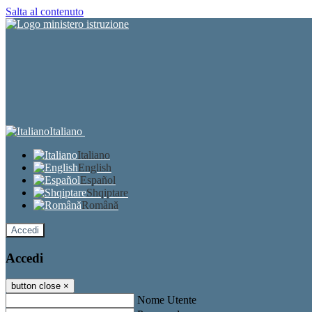
Salta al contenuto
Italiano
Italiano
English
Español
Shqiptare
Română
Accedi
Accedi
button close
×
Nome Utente