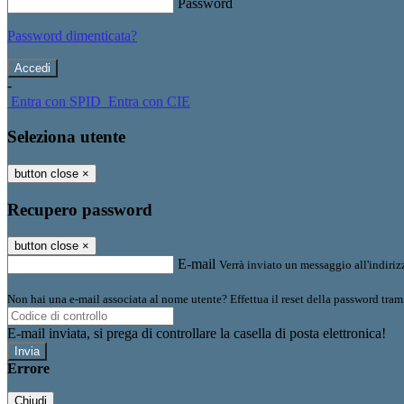
Password
Password dimenticata?
-
Entra con SPID
Entra con CIE
Seleziona utente
button close
×
Recupero password
button close
×
E-mail
Verrà inviato un messaggio all'indirizz
Non hai una e-mail associata al nome utente? Effettua il reset della password tram
E-mail inviata, si prega di controllare la casella di posta elettronica!
Errore
Chiudi