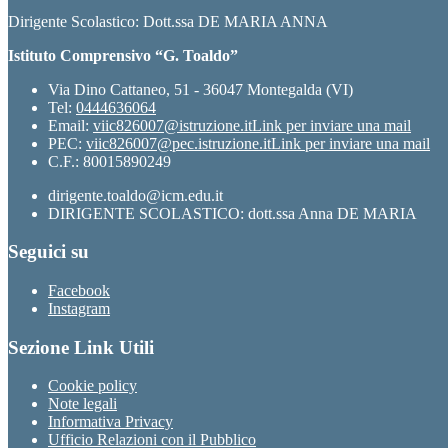
Dirigente Scolastico: Dott.ssa DE MARIA ANNA
Istituto Comprensivo “G. Toaldo”
Via Dino Cattaneo, 51 - 36047 Montegalda (VI)
Tel:
0444636064
Email:
viic826007@istruzione.it
Link per inviare una mail
PEC:
viic826007@pec.istruzione.it
Link per inviare una mail
C.F.: 80015890249
dirigente.toaldo@icm.edu.it
DIRIGENTE SCOLASTICO: dott.ssa Anna DE MARIA
Seguici su
Facebook
Instagram
Sezione Link Utili
Cookie policy
Note legali
Informativa Privacy
Ufficio Relazioni con il Pubblico