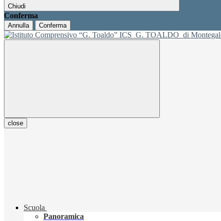
Chiudi
Conferma
Annulla
Conferma
ICS
G. TOALDO
di Montegal
close
Scuola
Panoramica