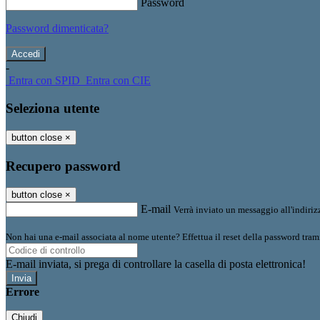
Password
Password dimenticata?
-
Entra con SPID
Entra con CIE
Seleziona utente
button close
×
Recupero password
button close
×
E-mail
Verrà inviato un messaggio all'indirizz
Non hai una e-mail associata al nome utente? Effettua il reset della password tram
E-mail inviata, si prega di controllare la casella di posta elettronica!
Errore
Chiudi