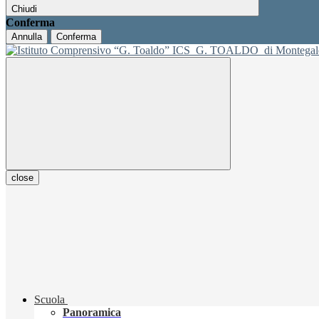
Chiudi
Conferma
Annulla
Conferma
ICS
G. TOALDO
di Montegal
close
Scuola
Panoramica