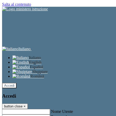
Salta al contenuto
Italiano
Italiano
English
Español
Shqiptare
Română
Accedi
Accedi
button close
×
Nome Utente