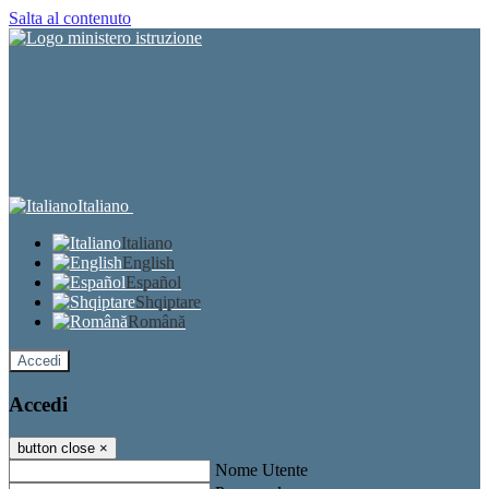
Salta al contenuto
Italiano
Italiano
English
Español
Shqiptare
Română
Accedi
Accedi
button close
×
Nome Utente